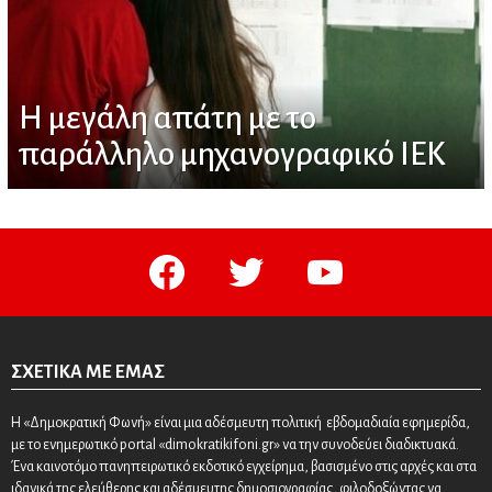
Η μεγάλη απάτη με το
παράλληλο μηχανογραφικό ΙΕΚ
facebook
twitter
youtube
ΣΧΕΤΙΚΆ ΜΕ ΕΜΆΣ
Η «Δημοκρατική Φωνή» είναι μια αδέσμευτη πολιτική εβδομαδιαία εφημερίδα,
με το ενημερωτικό portal «dimokratikifoni.gr» να την συνοδεύει διαδικτυακά.
Ένα καινοτόμο πανηπειρωτικό εκδοτικό εγχείρημα, βασισμένο στις αρχές και στα
ιδανικά της ελεύθερης και αδέσμευτης δημοσιογραφίας, φιλοδοξώντας να