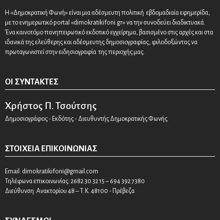
Η «Δημοκρατική Φωνή» είναι μια αδέσμευτη πολιτική εβδομαδιαία εφημερίδα,
με το ενημερωτικό portal «dimokratikifoni.gr» να την συνοδεύει διαδικτυακά.
Ένα καινοτόμο πανηπειρωτικό εκδοτικό εγχείρημα, βασισμένο στις αρχές και στα
ιδανικά της ελεύθερης και αδέσμευτης δημοσιογραφίας, φιλοδοξώντας να
πρωταγωνιστεί στην ειδησιογραφία της περιοχής μας.
ΟΙ ΣΥΝΤΆΚΤΕΣ
Χρήστος Π. Τσούτσης
Δημοσιογράφος - Εκδότης - Διευθυντής Δημοκρατικής Φωνής
ΣΤΟΙΧΕΊΑ ΕΠΙΚΟΙΝΩΝΊΑΣ
Email:
dimokratikifoni@gmail.com
Τηλέφωνα επικοινωνίας: 2682 30 32 15 – 694 392 7380
Διεύθυνση: Ανακτορίου 48 – Τ.Κ. 48100 - Πρέβεζα