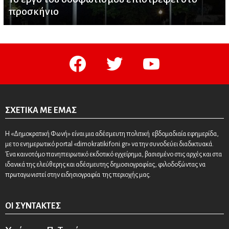
προσκήνιο
facebook
twitter
youtube
ΣΧΕΤΙΚΆ ΜΕ ΕΜΆΣ
Η «Δημοκρατική Φωνή» είναι μια αδέσμευτη πολιτική εβδομαδιαία εφημερίδα,
με το ενημερωτικό portal «dimokratikifoni.gr» να την συνοδεύει διαδικτυακά.
Ένα καινοτόμο πανηπειρωτικό εκδοτικό εγχείρημα, βασισμένο στις αρχές και στα
ιδανικά της ελεύθερης και αδέσμευτης δημοσιογραφίας, φιλοδοξώντας να
πρωταγωνιστεί στην ειδησιογραφία της περιοχής μας.
ΟΙ ΣΥΝΤΆΚΤΕΣ