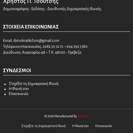
Χρήστος Π. Τσούτσης
Δημοσιογράφος - Εκδότης - Διευθυντής Δημοκρατικής Φωνής
ΣΤΟΙΧΕΊΑ ΕΠΙΚΟΙΝΩΝΊΑΣ
Email:
dimokratikifoni@gmail.com
Τηλέφωνα επικοινωνίας: 2682 30 32 15 – 694 392 7380
Διεύθυνση: Ανακτορίου 48 – Τ.Κ. 48100 - Πρέβεζα
ΣΎΝΔΕΣΜΟΙ
Στηρίξτε τη Δημοκρατική Φωνή
Η Φωνή σου
Επικοινωνία
© 2026 Manufactured By
Sociality
Στηρίξτε τη Δημοκρατική Φωνή
Η Φωνή σου
Επικοινωνία