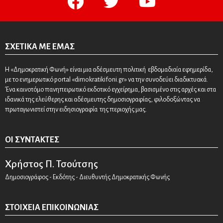
ΣΧΕΤΙΚΆ ΜΕ ΕΜΆΣ
Η «Δημοκρατική Φωνή» είναι μια αδέσμευτη πολιτική εβδομαδιαία εφημερίδα,
με το ενημερωτικό portal «dimokratikifoni.gr» να την συνοδεύει διαδικτυακά.
Ένα καινοτόμο πανηπειρωτικό εκδοτικό εγχείρημα, βασισμένο στις αρχές και στα
ιδανικά της ελεύθερης και αδέσμευτης δημοσιογραφίας, φιλοδοξώντας να
πρωταγωνιστεί στην ειδησιογραφία της περιοχής μας.
ΟΙ ΣΥΝΤΆΚΤΕΣ
Χρήστος Π. Τσούτσης
Δημοσιογράφος - Εκδότης - Διευθυντής Δημοκρατικής Φωνής
ΣΤΟΙΧΕΊΑ ΕΠΙΚΟΙΝΩΝΊΑΣ