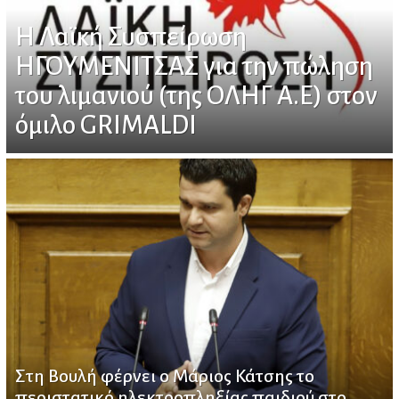
Η Λαϊκή Συσπείρωση
ΗΓΟΥΜΕΝΙΤΣΑΣ για την πώληση
του λιμανιού (της ΟΛΗΓ Α.Ε) στον
όμιλο GRIMALDI
Στη Βουλή φέρνει ο Μάριος Κάτσης το
περιστατικό ηλεκτροπληξίας παιδιού στο