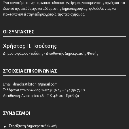
Ένα καινοτόμο πανηπειρωτικό εκδοτικό εγχείρημα, βασισμένο στις αρχές και στα
ιδανικά της ελεύθερης και αδέσμευτης δημοσιογραφίας, φιλοδοξώντας να
πρωταγωνιστεί στην ειδησιογραφία της περιοχής μας.
ΟΙ ΣΥΝΤΆΚΤΕΣ
Χρήστος Π. Τσούτσης
Δημοσιογράφος - Εκδότης - Διευθυντής Δημοκρατικής Φωνής
ΣΤΟΙΧΕΊΑ ΕΠΙΚΟΙΝΩΝΊΑΣ
Email:
dimokratikifoni@gmail.com
Τηλέφωνα επικοινωνίας: 2682 30 32 15 – 694 392 7380
Διεύθυνση: Ανακτορίου 48 – Τ.Κ. 48100 - Πρέβεζα
ΣΎΝΔΕΣΜΟΙ
Στηρίξτε τη Δημοκρατική Φωνή