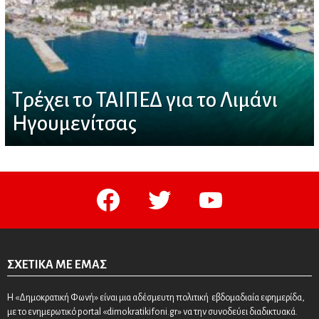
Τρέχει το ΤΑΙΠΕΔ για το Λιμάνι
Ηγουμενίτσας
facebook
twitter
youtube
ΣΧΕΤΙΚΆ ΜΕ ΕΜΆΣ
Η «Δημοκρατική Φωνή» είναι μια αδέσμευτη πολιτική εβδομαδιαία εφημερίδα,
με το ενημερωτικό portal «dimokratikifoni.gr» να την συνοδεύει διαδικτυακά.