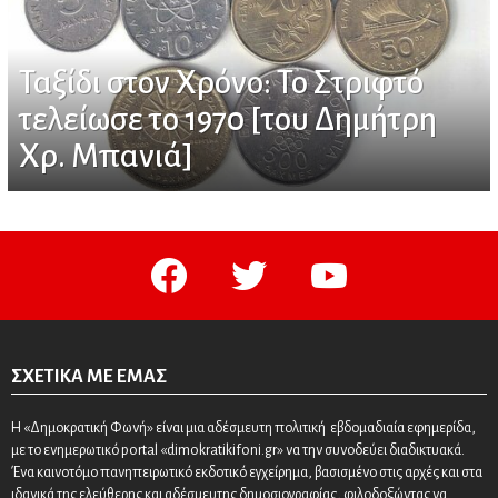
Ταξίδι στον Χρόνο: Το Στριφτό
τελείωσε το 1970 [του Δημήτρη
Χρ. Μπανιά]
facebook
twitter
youtube
ΣΧΕΤΙΚΆ ΜΕ ΕΜΆΣ
Η «Δημοκρατική Φωνή» είναι μια αδέσμευτη πολιτική εβδομαδιαία εφημερίδα,
με το ενημερωτικό portal «dimokratikifoni.gr» να την συνοδεύει διαδικτυακά.
Ένα καινοτόμο πανηπειρωτικό εκδοτικό εγχείρημα, βασισμένο στις αρχές και στα
ιδανικά της ελεύθερης και αδέσμευτης δημοσιογραφίας, φιλοδοξώντας να