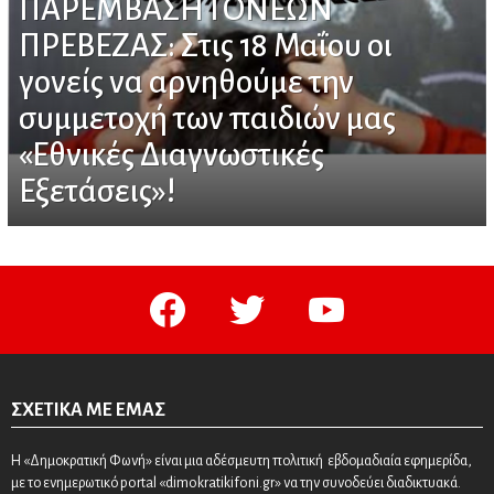
ΠΑΡΕΜΒΑΣΗ ΓΟΝΕΩΝ
ΠΡΕΒΕΖΑΣ: Στις 18 Μαΐου οι
γονείς να αρνηθούμε την
συμμετοχή των παιδιών μας
«Εθνικές Διαγνωστικές
Εξετάσεις»!
facebook
twitter
youtube
ΣΧΕΤΙΚΆ ΜΕ ΕΜΆΣ
Η «Δημοκρατική Φωνή» είναι μια αδέσμευτη πολιτική εβδομαδιαία εφημερίδα,
με το ενημερωτικό portal «dimokratikifoni.gr» να την συνοδεύει διαδικτυακά.