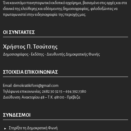
Ένα καινοτόμο πανηπειρωτικό εκδοτικό εγχείρημα, βασισμένο στις αρχές και στα
ιδανικά της ελεύθερης και αδέσμευτης δημοσιογραφίας, φιλοδοξώντας να
πρωταγωνιστεί στην ειδησιογραφία της περιοχής μας.
ΟΙ ΣΥΝΤΆΚΤΕΣ
Χρήστος Π. Τσούτσης
Δημοσιογράφος - Εκδότης - Διευθυντής Δημοκρατικής Φωνής
ΣΤΟΙΧΕΊΑ ΕΠΙΚΟΙΝΩΝΊΑΣ
Email:
dimokratikifoni@gmail.com
Τηλέφωνα επικοινωνίας: 2682 30 32 15 – 694 392 7380
Διεύθυνση: Ανακτορίου 48 – Τ.Κ. 48100 - Πρέβεζα
ΣΎΝΔΕΣΜΟΙ
Στηρίξτε τη Δημοκρατική Φωνή