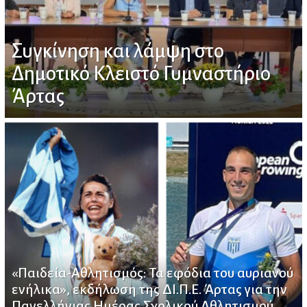
Συγκίνηση και λάμψη στο
Δημοτικό Κλειστό Γυμναστήριο
Άρτας
«Παιδεία-Αθλητισμός: Τα εφόδια του αυριανού
ενήλικα», εκδήλωση της ΔΙ.Π.Ε. Άρτας για την
Πανελλήνιας Ημέρας Σχολικού Αθλητισμού