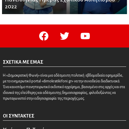
2022
facebook
twitter
youtube
ΣΧΕΤΙΚΆ ΜΕ ΕΜΆΣ
Η «Δημοκρατική Φωνή» είναι μια αδέσμευτη πολιτική εβδομαδιαία εφημερίδα,
με το ενημερωτικό portal «dimokratikifoni.gr» να την συνοδεύει διαδικτυακά.
Ένα καινοτόμο πανηπειρωτικό εκδοτικό εγχείρημα, βασισμένο στις αρχές και στα
ιδανικά της ελεύθερης και αδέσμευτης δημοσιογραφίας, φιλοδοξώντας να
πρωταγωνιστεί στην ειδησιογραφία της περιοχής μας.
ΟΙ ΣΥΝΤΆΚΤΕΣ