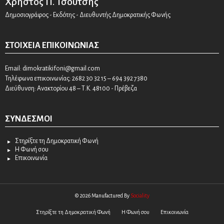
Χρήστος Π. Τσούτσης
Δημοσιογράφος - Εκδότης - Διευθυντής Δημοκρατικής Φωνής
ΣΤΟΙΧΕΊΑ ΕΠΙΚΟΙΝΩΝΊΑΣ
Email:
dimokratikifoni@gmail.com
Τηλέφωνα επικοινωνίας: 2682 30 32 15 – 694 392 7380
Διεύθυνση: Ανακτορίου 48 – Τ.Κ. 48100 - Πρέβεζα
ΣΎΝΔΕΣΜΟΙ
Στηρίξτε τη Δημοκρατική Φωνή
Η Φωνή σου
Επικοινωνία
© 2026 Manufactured By
Sociality
Στηρίξτε τη Δημοκρατική Φωνή
Η Φωνή σου
Επικοινωνία