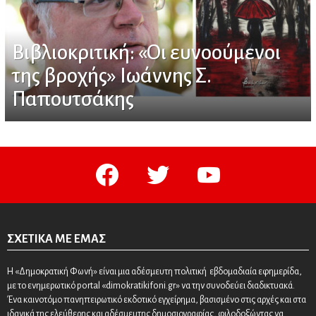
Βιβλιοκριτική: «Οι ευνοούμενοι
της βροχής» Ιωάννης Σ.
Παπουτσάκης
facebook
twitter
youtube
ΣΧΕΤΙΚΆ ΜΕ ΕΜΆΣ
Η «Δημοκρατική Φωνή» είναι μια αδέσμευτη πολιτική εβδομαδιαία εφημερίδα,
με το ενημερωτικό portal «dimokratikifoni.gr» να την συνοδεύει διαδικτυακά.
Ένα καινοτόμο πανηπειρωτικό εκδοτικό εγχείρημα, βασισμένο στις αρχές και στα
ιδανικά της ελεύθερης και αδέσμευτης δημοσιογραφίας, φιλοδοξώντας να