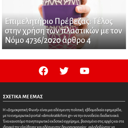
Επιμελητήριο Πρέβεζας: Τέλος
στην χρήση των πλαστικών με τον
Νόμο 4736/2020 άρθρο 4
facebook
twitter
youtube
ΣΧΕΤΙΚΆ ΜΕ ΕΜΆΣ
Η «Δημοκρατική Φωνή» είναι μια αδέσμευτη πολιτική εβδομαδιαία εφημερίδα,
με το ενημερωτικό portal «dimokratikifoni.gr» να την συνοδεύει διαδικτυακά.
Ένα καινοτόμο πανηπειρωτικό εκδοτικό εγχείρημα, βασισμένο στις αρχές και στα
ιδανικά της ελεύθερης και αδέσμευτης δημοσιογραφίας, φιλοδοξώντας να