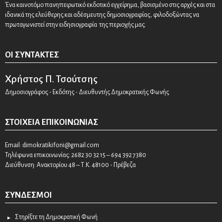
Ένα καινοτόμο πανηπειρωτικό εκδοτικό εγχείρημα, βασισμένο στις αρχές και στα
ιδανικά της ελεύθερης και αδέσμευτης δημοσιογραφίας, φιλοδοξώντας να
πρωταγωνιστεί στην ειδησιογραφία της περιοχής μας.
ΟΙ ΣΥΝΤΆΚΤΕΣ
Χρήστος Π. Τσούτσης
Δημοσιογράφος - Εκδότης - Διευθυντής Δημοκρατικής Φωνής
ΣΤΟΙΧΕΊΑ ΕΠΙΚΟΙΝΩΝΊΑΣ
Email:
dimokratikifoni@gmail.com
Τηλέφωνα επικοινωνίας: 2682 30 32 15 – 694 392 7380
Διεύθυνση: Ανακτορίου 48 – Τ.Κ. 48100 - Πρέβεζα
ΣΎΝΔΕΣΜΟΙ
Στηρίξτε τη Δημοκρατική Φωνή