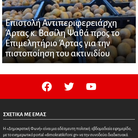
Επιστολή Αντιπεριφερειάρχη
Άρτας κ. Βασίλη Ψαθά προς το
Επιμελητήριο Άρτας για την
πιστοποίηση του ακτινιδίου
facebook
twitter
youtube
ΣΧΕΤΙΚΆ ΜΕ ΕΜΆΣ
Η «Δημοκρατική Φωνή» είναι μια αδέσμευτη πολιτική εβδομαδιαία εφημερίδα,
με το ενημερωτικό portal «dimokratikifoni.gr» να την συνοδεύει διαδικτυακά.