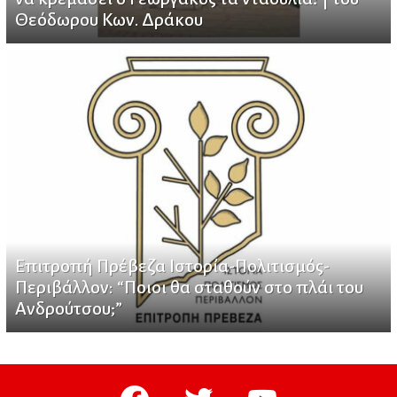
Θεόδωρου Κων. Δράκου
Επιτροπή Πρέβεζα Ιστορία-Πολιτισμός-
Περιβάλλον: “Ποιοι θα σταθούν στο πλάι του
Ανδρούτσου;”
facebook
twitter
youtube