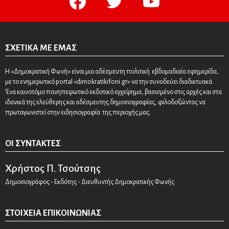
ΣΧΕΤΙΚΆ ΜΕ ΕΜΆΣ
Η «Δημοκρατική Φωνή» είναι μια αδέσμευτη πολιτική εβδομαδιαία εφημερίδα,
με το ενημερωτικό portal «dimokratikifoni.gr» να την συνοδεύει διαδικτυακά.
Ένα καινοτόμο πανηπειρωτικό εκδοτικό εγχείρημα, βασισμένο στις αρχές και στα
ιδανικά της ελεύθερης και αδέσμευτης δημοσιογραφίας, φιλοδοξώντας να
πρωταγωνιστεί στην ειδησιογραφία της περιοχής μας.
ΟΙ ΣΥΝΤΆΚΤΕΣ
Χρήστος Π. Τσούτσης
Δημοσιογράφος - Εκδότης - Διευθυντής Δημοκρατικής Φωνής
ΣΤΟΙΧΕΊΑ ΕΠΙΚΟΙΝΩΝΊΑΣ