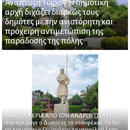
Ανάπτυξη Τώρα | Η δημοτική
αρχή διχάζει διαρκώς τους
δημότες με την ανιστόρητη και
πρόχειρη αντιμετώπιση της
παράδοσης της πόλης
ΚΑΤΩ ΤΑ ΧΕΡΙΑ ΑΠΟ ΤΟΝ ΑΝΔΡΟΥΤΣΟ! Εκεί
που κρέμαγε ο Δυσσέας τα ντουφέκια, Θέλει
να κρεμάσει ο Γεωργάκος τα νταούλια! | του