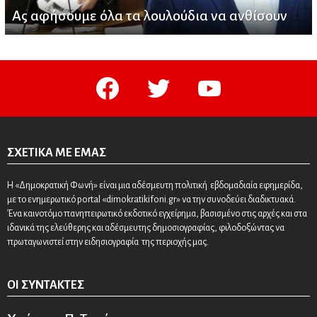
Ας αφήσουμε όλα τα λουλούδια να ανθίσουν
facebook
twitter
youtube
ΣΧΕΤΙΚΆ ΜΕ ΕΜΆΣ
Η «Δημοκρατική Φωνή» είναι μια αδέσμευτη πολιτική εβδομαδιαία εφημερίδα,
με το ενημερωτικό portal «dimokratikifoni.gr» να την συνοδεύει διαδικτυακά.
Ένα καινοτόμο πανηπειρωτικό εκδοτικό εγχείρημα, βασισμένο στις αρχές και στα
ιδανικά της ελεύθερης και αδέσμευτης δημοσιογραφίας, φιλοδοξώντας να
πρωταγωνιστεί στην ειδησιογραφία της περιοχής μας.
ΟΙ ΣΥΝΤΆΚΤΕΣ