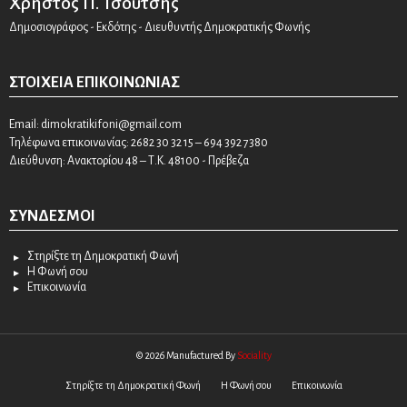
Χρήστος Π. Τσούτσης
Δημοσιογράφος - Εκδότης - Διευθυντής Δημοκρατικής Φωνής
ΣΤΟΙΧΕΊΑ ΕΠΙΚΟΙΝΩΝΊΑΣ
Email:
dimokratikifoni@gmail.com
Τηλέφωνα επικοινωνίας: 2682 30 32 15 – 694 392 7380
Διεύθυνση: Ανακτορίου 48 – Τ.Κ. 48100 - Πρέβεζα
ΣΎΝΔΕΣΜΟΙ
Στηρίξτε τη Δημοκρατική Φωνή
Η Φωνή σου
Επικοινωνία
© 2026 Manufactured By
Sociality
Στηρίξτε τη Δημοκρατική Φωνή
Η Φωνή σου
Επικοινωνία