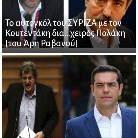
Το αυτογκόλ του ΣΥΡΙΖΑ με τον
Κουτεντάκη δια…χειρός Πολάκη
[του Άρη Ραβανού]