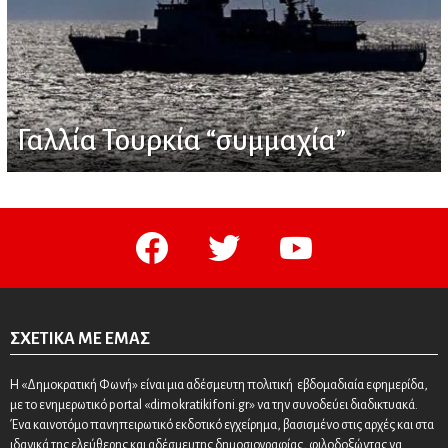
Γαλλία Τουρκία “συμμαχία”
facebook
twitter
youtube
ΣΧΕΤΙΚΆ ΜΕ ΕΜΆΣ
Η «Δημοκρατική Φωνή» είναι μια αδέσμευτη πολιτική εβδομαδιαία εφημερίδα,
με το ενημερωτικό portal «dimokratikifoni.gr» να την συνοδεύει διαδικτυακά.
Ένα καινοτόμο πανηπειρωτικό εκδοτικό εγχείρημα, βασισμένο στις αρχές και στα
ιδανικά της ελεύθερης και αδέσμευτης δημοσιογραφίας, φιλοδοξώντας να