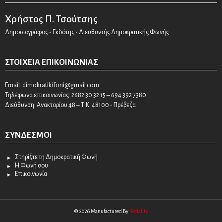
Χρήστος Π. Τσούτσης
Δημοσιογράφος - Εκδότης - Διευθυντής Δημοκρατικής Φωνής
ΣΤΟΙΧΕΊΑ ΕΠΙΚΟΙΝΩΝΊΑΣ
Email:
dimokratikifoni@gmail.com
Τηλέφωνα επικοινωνίας: 2682 30 32 15 – 694 392 7380
Διεύθυνση: Ανακτορίου 48 – Τ.Κ. 48100 - Πρέβεζα
ΣΎΝΔΕΣΜΟΙ
Στηρίξτε τη Δημοκρατική Φωνή
Η Φωνή σου
Επικοινωνία
© 2026 Manufactured By
Sociality