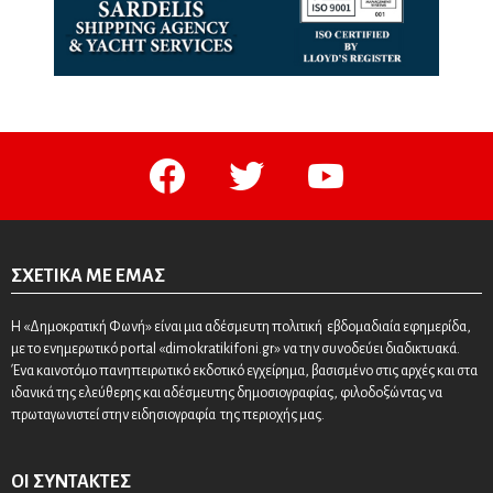
facebook
twitter
youtube
ΣΧΕΤΙΚΆ ΜΕ ΕΜΆΣ
Η «Δημοκρατική Φωνή» είναι μια αδέσμευτη πολιτική εβδομαδιαία εφημερίδα,
με το ενημερωτικό portal «dimokratikifoni.gr» να την συνοδεύει διαδικτυακά.
Ένα καινοτόμο πανηπειρωτικό εκδοτικό εγχείρημα, βασισμένο στις αρχές και στα
ιδανικά της ελεύθερης και αδέσμευτης δημοσιογραφίας, φιλοδοξώντας να
πρωταγωνιστεί στην ειδησιογραφία της περιοχής μας.
ΟΙ ΣΥΝΤΆΚΤΕΣ