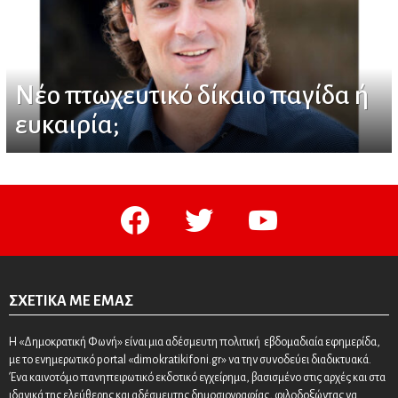
Νέο πτωχευτικό δίκαιο παγίδα ή
ευκαιρία;
facebook
twitter
youtube
ΣΧΕΤΙΚΆ ΜΕ ΕΜΆΣ
Η «Δημοκρατική Φωνή» είναι μια αδέσμευτη πολιτική εβδομαδιαία εφημερίδα,
με το ενημερωτικό portal «dimokratikifoni.gr» να την συνοδεύει διαδικτυακά.
Ένα καινοτόμο πανηπειρωτικό εκδοτικό εγχείρημα, βασισμένο στις αρχές και στα
ιδανικά της ελεύθερης και αδέσμευτης δημοσιογραφίας, φιλοδοξώντας να