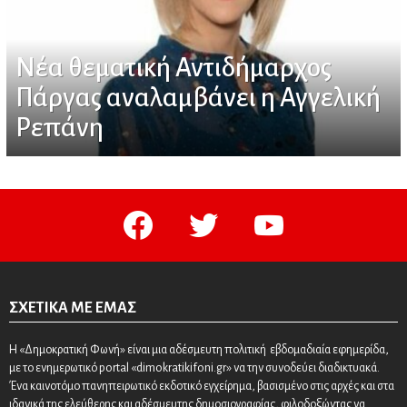
Νέα θεματική Αντιδήμαρχος
Πάργας αναλαμβάνει η Αγγελική
Ρεπάνη
facebook
twitter
youtube
ΣΧΕΤΙΚΆ ΜΕ ΕΜΆΣ
Η «Δημοκρατική Φωνή» είναι μια αδέσμευτη πολιτική εβδομαδιαία εφημερίδα,
με το ενημερωτικό portal «dimokratikifoni.gr» να την συνοδεύει διαδικτυακά.
Ένα καινοτόμο πανηπειρωτικό εκδοτικό εγχείρημα, βασισμένο στις αρχές και στα
ιδανικά της ελεύθερης και αδέσμευτης δημοσιογραφίας, φιλοδοξώντας να