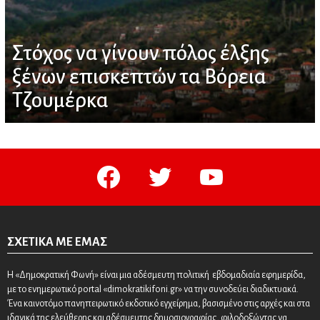
Στόχος να γίνουν πόλος έλξης
ξένων επισκεπτών τα Βόρεια
Τζουμέρκα
facebook
twitter
youtube
ΣΧΕΤΙΚΆ ΜΕ ΕΜΆΣ
Η «Δημοκρατική Φωνή» είναι μια αδέσμευτη πολιτική εβδομαδιαία εφημερίδα,
με το ενημερωτικό portal «dimokratikifoni.gr» να την συνοδεύει διαδικτυακά.
Ένα καινοτόμο πανηπειρωτικό εκδοτικό εγχείρημα, βασισμένο στις αρχές και στα
ιδανικά της ελεύθερης και αδέσμευτης δημοσιογραφίας, φιλοδοξώντας να