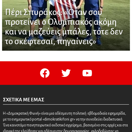
Πέρι Σπυράκος: «Όταν σου
προτείνει ο Ολυμπιακός ακόμη
και να μαζεύεις μπάλες, τότε δεν
το σκέφτεσαι, πηγαίνεις»
facebook
twitter
youtube
ΣΧΕΤΙΚΆ ΜΕ ΕΜΆΣ
Η «Δημοκρατική Φωνή» είναι μια αδέσμευτη πολιτική εβδομαδιαία εφημερίδα,
με το ενημερωτικό portal «dimokratikifoni.gr» να την συνοδεύει διαδικτυακά.
Ένα καινοτόμο πανηπειρωτικό εκδοτικό εγχείρημα, βασισμένο στις αρχές και στα
ιδανικά της ελεύθερης και αδέσμευτης δημοσιογραφίας, φιλοδοξώντας να