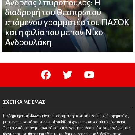
Ανδρέας Σπυρόπουλος: Η
διαδρομή του Θεσπρωτού
επόμενου γραμματέα του ΠΑΣΟΚ
και η φιλία του με τον Νίκο
Ανδρουλάκη
facebook
twitter
youtube
ΣΧΕΤΙΚΆ ΜΕ ΕΜΆΣ
Η «Δημοκρατική Φωνή» είναι μια αδέσμευτη πολιτική εβδομαδιαία εφημερίδα,
με το ενημερωτικό portal «dimokratikifoni.gr» να την συνοδεύει διαδικτυακά.
Ένα καινοτόμο πανηπειρωτικό εκδοτικό εγχείρημα, βασισμένο στις αρχές και στα
ιδανικά της ελεύθερης και αδέσμευτης δημοσιογραφίας, φιλοδοξώντας να