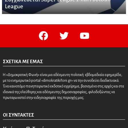
League
facebook
twitter
youtube
ΣΧΕΤΙΚΆ ΜΕ ΕΜΆΣ
Η «Δημοκρατική Φωνή» είναι μια αδέσμευτη πολιτική εβδομαδιαία εφημερίδα,
με το ενημερωτικό portal «dimokratikifoni.gr» να την συνοδεύει διαδικτυακά.
Ένα καινοτόμο πανηπειρωτικό εκδοτικό εγχείρημα, βασισμένο στις αρχές και στα
ιδανικά της ελεύθερης και αδέσμευτης δημοσιογραφίας, φιλοδοξώντας να
πρωταγωνιστεί στην ειδησιογραφία της περιοχής μας.
ΟΙ ΣΥΝΤΆΚΤΕΣ