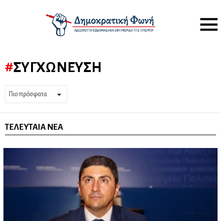
Menu
ΣΥΓΧΏΝΕΥΣΗ
ΤΕΛΕΥΤΑΊΑ ΝΈΑ