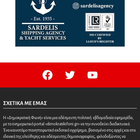
facebook
twitter
youtube
ΣΧΕΤΙΚΆ ΜΕ ΕΜΆΣ
Η «Δημοκρατική Φωνή» είναι μια αδέσμευτη πολιτική εβδομαδιαία εφημερίδα,
με το ενημερωτικό portal «dimokratikifoni.gr» να την συνοδεύει διαδικτυακά.
Ένα καινοτόμο πανηπειρωτικό εκδοτικό εγχείρημα, βασισμένο στις αρχές και στα
ιδανικά της ελεύθερης και αδέσμευτης δημοσιογραφίας, φιλοδοξώντας να