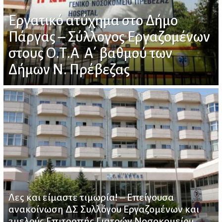
Εργατικό ατύχημα στο Δήμο
Πάργας – Σύλλογος Εργαζομένων
στους Ο.Τ.Α Α΄ βαθμού των
Δήμων Ν. Πρέβεζας
Λες και είμαστε τιμωρία! – Επείγουσα
ανακοίνωση ΔΣ Συλλόγου Εργαζομένων και
3μελούς Επιτροπής Γιατρών Νοσοκομείου