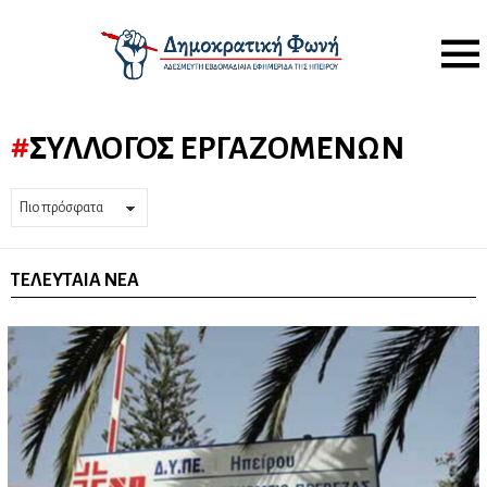
Menu
ΣΎΛΛΟΓΟΣ ΕΡΓΑΖΟΜΈΝΩΝ
ΤΕΛΕΥΤΑΊΑ ΝΈΑ