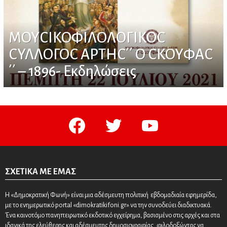
ΜΟΥСΙΚΟΦΙΛΟΛΟΓΙΚΟС
СΥΛΛΟΓΟС ΑΡΤΗС΄΄ O СΚΟΥΦΑС
΄΄ – 1896- Εκδηλώσεις
facebook
twitter
youtube
ΣΧΕΤΙΚΆ ΜΕ ΕΜΆΣ
Η «Δημοκρατική Φωνή» είναι μια αδέσμευτη πολιτική εβδομαδιαία εφημερίδα,
με το ενημερωτικό portal «dimokratikifoni.gr» να την συνοδεύει διαδικτυακά.
Ένα καινοτόμο πανηπειρωτικό εκδοτικό εγχείρημα, βασισμένο στις αρχές και στα
ιδανικά της ελεύθερης και αδέσμευτης δημοσιογραφίας, φιλοδοξώντας να