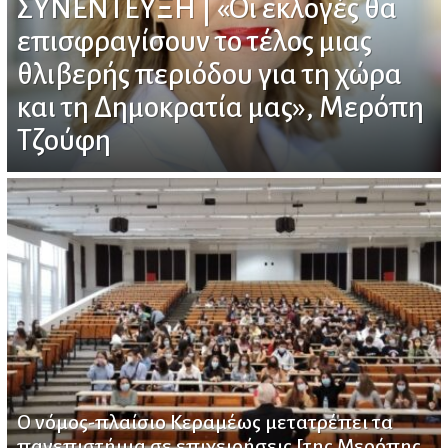
ΣΥΝΕΝΤΕΥΞΗ | «Οι εκλογές θα
επισφραγίσουν το τέλος μιας
θλιβερής περιόδου για τη χώρα
και τη Δημοκρατία μας», Μερόπη
Τζούφη
Ο νόμος-πλαίσιο Κεραμέως μετατρέπει τα
πανεπιστήμια σε επιχειρήσεις [της Μερόπης