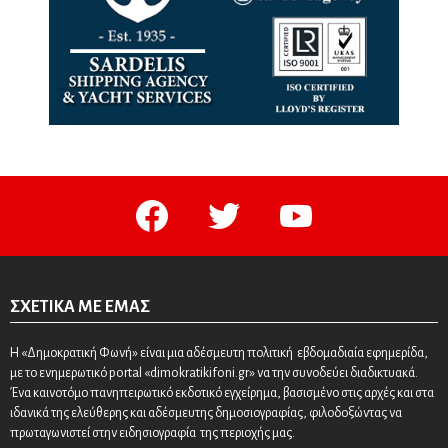
facebook
twitter
youtube
ΣΧΕΤΙΚΆ ΜΕ ΕΜΆΣ
Η «Δημοκρατική Φωνή» είναι μια αδέσμευτη πολιτική εβδομαδιαία εφημερίδα,
με το ενημερωτικό portal «dimokratikifoni.gr» να την συνοδεύει διαδικτυακά.
Ένα καινοτόμο πανηπειρωτικό εκδοτικό εγχείρημα, βασισμένο στις αρχές και στα
ιδανικά της ελεύθερης και αδέσμευτης δημοσιογραφίας, φιλοδοξώντας να
πρωταγωνιστεί στην ειδησιογραφία της περιοχής μας.