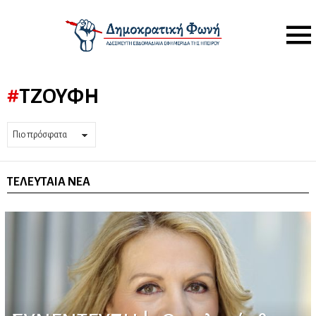
Menu
ΤΖΟΎΦΗ
ΤΕΛΕΥΤΑΊΑ ΝΈΑ