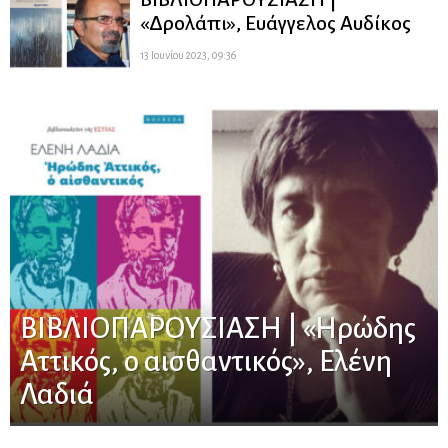
«Δρολάπι», Ευάγγελος Αυδίκος
13 Ιουνίου 2023, 09:36
ΒΙΒΛΙΟΠΑΡΟΥΣΙΑΣΗ | «Ηρώδης
Αττικός, ο αισθαντικός», Ελένη
Λαδιά