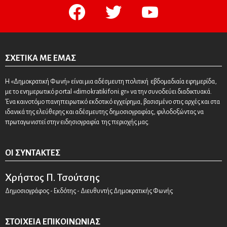
facebook
twitter
youtube
ΣΧΕΤΙΚΆ ΜΕ ΕΜΆΣ
Η «Δημοκρατική Φωνή» είναι μια αδέσμευτη πολιτική εβδομαδιαία εφημερίδα,
με το ενημερωτικό portal «dimokratikifoni.gr» να την συνοδεύει διαδικτυακά.
Ένα καινοτόμο πανηπειρωτικό εκδοτικό εγχείρημα, βασισμένο στις αρχές και στα
ιδανικά της ελεύθερης και αδέσμευτης δημοσιογραφίας, φιλοδοξώντας να
πρωταγωνιστεί στην ειδησιογραφία της περιοχής μας.
ΟΙ ΣΥΝΤΆΚΤΕΣ
Χρήστος Π. Τσούτσης
Δημοσιογράφος - Εκδότης - Διευθυντής Δημοκρατικής Φωνής
ΣΤΟΙΧΕΊΑ ΕΠΙΚΟΙΝΩΝΊΑΣ