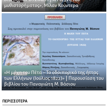
μυθιστορήματος», Μίλαν Κούντερα
«Η μάχη του Πέτα – Το οδοιπορικό της ήττας
των Ελλήνων (Ιούλιος 1822)» | Παρουσίαση του
βιβλίου του Παναγιώτη Μ. Βάσιου
ΠΕΡΙΣΣΌΤΕΡΑ