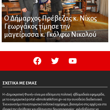
Ο Δήμαρχος Πρέβεζας κ. Νίκος
Γεωργάκος τίμησε την
μαγείρισσα κ. Γκόλφω Νικολού
facebook
twitter
youtube
ΣΧΕΤΙΚΆ ΜΕ ΕΜΆΣ
Η «Δημοκρατική Φωνή» είναι μια αδέσμευτη πολιτική εβδομαδιαία εφημερίδα,
με το ενημερωτικό portal «dimokratikifoni.gr» να την συνοδεύει διαδικτυακά.
Ένα καινοτόμο πανηπειρωτικό εκδοτικό εγχείρημα, βασισμένο στις αρχές και στα
ιδανικά της ελεύθερης και αδέσμευτης δημοσιογραφίας, φιλοδοξώντας να