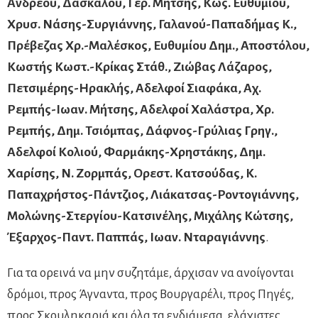
Ανδρέου, Δασκάλου, Γερ. Μήτσης, Κως. Ευθυμίου,
Χρυσ. Νάσης-Συργιάννης, Γαλανού-Παπαδήμας Κ.,
Πρέβεζας Χρ.-Μαλέσκος, Ευθυμίου Δημ., Αποστόλου,
Κωστής Κωστ.-Κρίκας Στάθ., Ζιώβας Λάζαρος,
Πετσιμέρης-Ηρακλής, Αδελφοί Σιαφάκα, Αχ.
Ρεμπής-Ιωαν. Μήτσης, Αδελφοί Χαλάστρα, Χρ.
Ρεμπής, Δημ. Τσιόμπας, Δάφνος-Γρύλιας Γρηγ.,
Αδελφοί Κολιού, Φαρμάκης-Χρηστάκης, Δημ.
Χαρίσης, Ν. Ζορμπάς, Ορεστ. Κατσούδας, Κ.
Παπαχρήστος-Πάντζιος, Λιάκατσας-Ροντογιάννης,
Μολώνης-Στεργίου-Κατσινέλης, Μιχάλης Κώτσης,
Έξαρχος-Παντ. Παππάς, Ιωαν. Νταραγιάννης
.
Για τα ορεινά να μην συζητάμε, άρχισαν να ανοίγονται
δρόμοι, προς Άγναντα, προς Βουργαρέλι, προς Πηγές,
προς Σκουληκαριά και όλα τα ενδιάμεσα, ελάχιστες