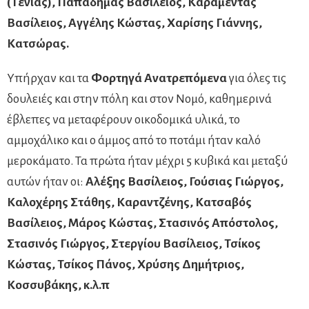
(Τένιας), Παπαδήμας Βασίλειος, Καραμέντας
Βασίλειος, Αγγέλης Κώστας, Χαρίσης Γιάννης,
Κατσώρας.
Υπήρχαν και τα
Φορτηγά Ανατρεπόμενα
για όλες τις
δουλειές και στην πόλη και στον Νομό, καθημερινά
έβλεπες να μεταφέρουν οικοδομικά υλικά, το
αμμοχάλικο και ο άμμος από το ποτάμι ήταν καλό
μεροκάματο. Τα πρώτα ήταν μέχρι 5 κυβικά και μεταξύ
αυτών ήταν οι:
Αλέξης Βασίλειος, Γούσιας Γιώργος,
Καλοχέρης Στάθης, Καραντζένης, Κατσαβός
Βασίλειος, Μάρος Κώστας, Στασινός Απόστολος,
Στασινός Γιώργος, Στεργίου Βασίλειος, Τσίκος
Κώστας, Τσίκος Πάνος, Χρύσης Δημήτριος,
Κοσσυβάκης, κ.λ.π