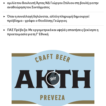
ομιλία του Βουλευτή Άρτας ΝΔ Γιώργου Στύλιου στη βουλή για την
αναθεώρηση του Συντάγματος
Όταν η συναλλαγή δηλώνεται, αλλά η πληρωμή δημιουργεί
πρόβλημα – γράφει ο Θεοδόσης Γεώργιος
ΠΑΣ Πρέβεζα: Με εργομετρικά και υψηλές απαιτήσεις ξεκίνησε η
προετοιμασία για τη Γ’ Εθνική