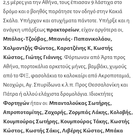
2,5 μέρες για την Αθήνα, τους έπιασαν 9 λάστιχα στο
δρόμο και ο βοηθός παράτησε τον οδηγό στην Κακιά
Σκάλα. Υπήρχαν και ατυχήματα πάντοτε. Υπήρξε και η
ανάγκη υπάρξεως
πρακτορείων
, είχαν αργότερα οι,
Μπόλας-Τζούβας, Μπανιάς- Παπανικολάου,
Χαλμαντζής Φώντας, Καρατζένης Κ, Κωστής
Κώστας, Γιώτης Γιάννης
. Φόρτωναν από Άρτα προς
Αθήνα, πορτοκάλια αρκετούς μήνες, βαμβάκι, χυμούς
από το ΦΙΞ, φασολάκια το καλοκαίρι από Ακροποταμιά,
Νεοχώρι, Αγ. Σπυρίδωνα κ.λ.π. Προς Θεσσαλονίκη και
Πάτρα ή αλλού ελάχιστα δρομολόγια. Ιδιοκτήτες
Φορτηγών
ήταν οι:
Μπανταλούκας Σωτήρης,
Απροποταμίτης, Ζαχαρής, Ζορμπάς Λάκης, Κολοβής,
Κουμπούρας Σωτήρης, Κουμπούρας Τάκης, Κωστής
Κώστας, Κωστής Σάκις, Λιβέρης Κώστας, Μπάκα