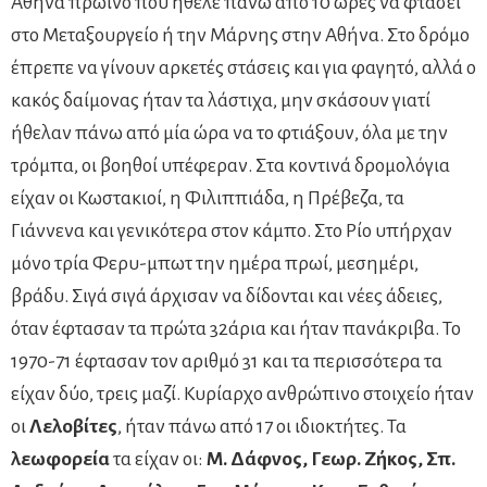
Αθήνα πρωινό που ήθελε πάνω από 10 ώρες να φτάσει
στο Μεταξουργείο ή την Μάρνης στην Αθήνα. Στο δρόμο
έπρεπε να γίνουν αρκετές στάσεις και για φαγητό, αλλά ο
κακός δαίμονας ήταν τα λάστιχα, μην σκάσουν γιατί
ήθελαν πάνω από μία ώρα να το φτιάξουν, όλα με την
τρόμπα, οι βοηθοί υπέφεραν. Στα κοντινά δρομολόγια
είχαν οι Κωστακιοί, η Φιλιππιάδα, η Πρέβεζα, τα
Γιάννενα και γενικότερα στον κάμπο. Στο Ρίο υπήρχαν
μόνο τρία Φερυ-μπωτ την ημέρα πρωί, μεσημέρι,
βράδυ. Σιγά σιγά άρχισαν να δίδονται και νέες άδειες,
όταν έφτασαν τα πρώτα 32άρια και ήταν πανάκριβα. Το
1970-71 έφτασαν τον αριθμό 31 και τα περισσότερα τα
είχαν δύο, τρεις μαζί. Κυρίαρχο ανθρώπινο στοιχείο ήταν
οι
Λελοβίτες
, ήταν πάνω από 17 οι ιδιοκτήτες. Τα
λεωφορεία
τα είχαν οι:
Μ. Δάφνος, Γεωρ. Ζήκος, Σπ.