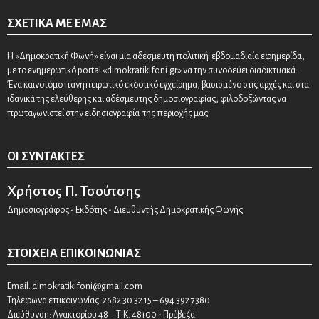
ΣΧΕΤΙΚΆ ΜΕ ΕΜΆΣ
Η «Δημοκρατική Φωνή» είναι μια αδέσμευτη πολιτική εβδομαδιαία εφημερίδα,
με το ενημερωτικό portal «dimokratikifoni.gr» να την συνοδεύει διαδικτυακά.
Ένα καινοτόμο πανηπειρωτικό εκδοτικό εγχείρημα, βασισμένο στις αρχές και στα
ιδανικά της ελεύθερης και αδέσμευτης δημοσιογραφίας, φιλοδοξώντας να
πρωταγωνιστεί στην ειδησιογραφία της περιοχής μας.
ΟΙ ΣΥΝΤΆΚΤΕΣ
Χρήστος Π. Τσούτσης
Δημοσιογράφος - Εκδότης - Διευθυντής Δημοκρατικής Φωνής
ΣΤΟΙΧΕΊΑ ΕΠΙΚΟΙΝΩΝΊΑΣ
Email:
dimokratikifoni@gmail.com
Τηλέφωνα επικοινωνίας: 2682 30 32 15 – 694 392 7380
Διεύθυνση: Ανακτορίου 48 – Τ.Κ. 48100 - Πρέβεζα