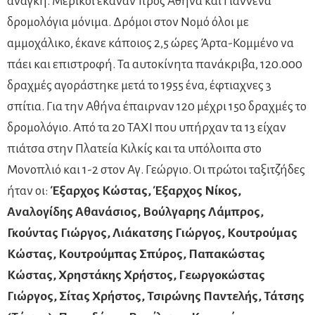
ανάγκη. Μερικοί έκαναν προς Αθηνά και Γιάννενα
δρομολόγια μόνιμα. Δρόμοι στον Νομό όλοι με
αμμοχάλικο, έκανε κάποιος 2,5 ώρες Άρτα-Κομμένο να
πάει και επιστροφή. Τα αυτοκίνητα πανάκριβα, 120.000
δραχμές αγοράστηκε μετά το 1955 ένα, έφτιαχνες 3
σπίτια. Για την Αθήνα έπαιρναν 120 μέχρι 150 δραχμές το
δρομολόγιο. Από τα 20 ΤΑΧΙ που υπήρχαν τα 13 είχαν
πιάτσα στην Πλατεία Κιλκίς και τα υπόλοιπα στο
Μονοπλιό και 1-2 στον Αγ. Γεώργιο. Οι πρώτοι ταξιτζήδες
ήταν οι:
Έξαρχος Κώστας, Έξαρχος Νίκος,
Αναλογίδης Αθανάσιος, Βούλγαρης Λάμπρος,
Γκούντας Γιώργος, Λιάκατσης Γιώργος, Κουτρούμας
Κώστας, Κουτρούμπας Σπύρος, Παπακώστας
Κώστας, Χρηστάκης Χρήστος, Γεωργοκώστας
Γιώργος, Σίτας Χρήστος, Τσιρώνης Παντελής, Τάτσης