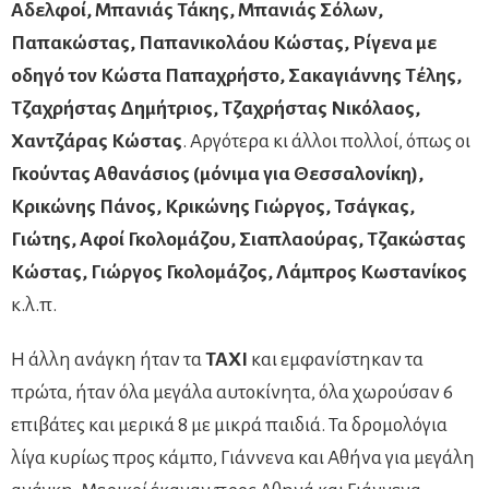
Αδελφοί, Μπανιάς Τάκης, Μπανιάς Σόλων,
Παπακώστας, Παπανικολάου Κώστας, Ρίγενα με
οδηγό τον Κώστα Παπαχρήστο, Σακαγιάννης Τέλης,
Τζαχρήστας Δημήτριος, Τζαχρήστας Νικόλαος,
Χαντζάρας Κώστας
. Αργότερα κι άλλοι πολλοί, όπως οι
Γκούντας Αθανάσιος (μόνιμα για Θεσσαλονίκη),
Κρικώνης Πάνος, Κρικώνης Γιώργος, Τσάγκας,
Γιώτης, Αφοί Γκολομάζου, Σιαπλαούρας, Τζακώστας
Κώστας, Γιώργος Γκολομάζος, Λάμπρος Κωστανίκος
κ.λ.π.
Η άλλη ανάγκη ήταν τα
ΤΑΧΙ
και εμφανίστηκαν τα
πρώτα, ήταν όλα μεγάλα αυτοκίνητα, όλα χωρούσαν 6
επιβάτες και μερικά 8 με μικρά παιδιά. Τα δρομολόγια
λίγα κυρίως προς κάμπο, Γιάννενα και Αθήνα για μεγάλη