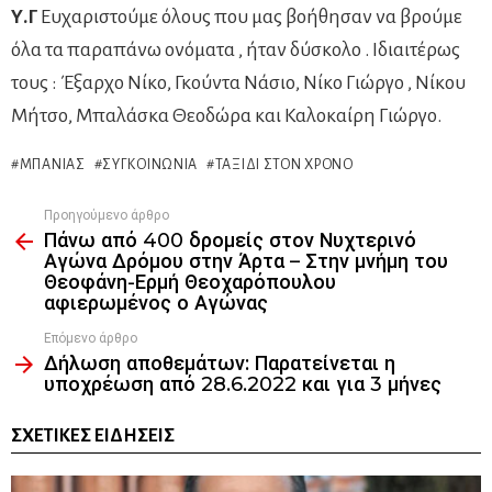
Υ.Γ
Ευχαριστούμε όλους που μας βοήθησαν να βρούμε
όλα τα παραπάνω ονόματα , ήταν δύσκολο . Ιδιαιτέρως
τους : Έξαρχο Νίκο, Γκούντα Νάσιο, Νίκο Γιώργο , Νίκου
Μήτσο, Μπαλάσκα Θεοδώρα και Καλοκαίρη Γιώργο.
ΜΠΑΝΙΆΣ
ΣΥΓΚΟΙΝΩΝΊΑ
ΤΑΞΊΔΙ ΣΤΟΝ ΧΡΌΝΟ
Προηγούμενο άρθρο
See
Πάνω από 400 δρομείς στον Νυχτερινό
more
Αγώνα Δρόμου στην Άρτα – Στην μνήμη του
Θεοφάνη-Ερμή Θεοχαρόπουλου
αφιερωμένος ο Αγώνας
Επόμενο άρθρο
Δήλωση αποθεμάτων: Παρατείνεται η
υποχρέωση από 28.6.2022 και για 3 μήνες
ΣΧΕΤΙΚΈΣ ΕΙΔΉΣΕΙΣ