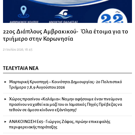
22ος Διάπλους Αμβρακικού- Όλα έτοιμα για το
τριήμερο στην Κορωνησία
21 Ιουλίου 2026, 18:45
ΤΕΛΕΥΤΑΊΑ ΝΈΑ
Μαρτυρική Κρυοπηγή – Κοινότητα Δημιουργίας- 2ο Πολιτιστικό
Τριήμερο 7,8,9 Αυγούστου 2026
Χώρος πρασίνου «Καλάμια»: Να μην αφήσουμε έναν πνεύμονα
πρασίνου να χαθεί και μαζί του οι Ιαματικές Πηγές Πρέβεζας να
τεθούν σε άμεσο κίνδυνο εξάντλησης!
ΑΝΑΚΟΙΝΩΣΗ Ε65- Γιώργος Ζάψας, πρώην επικεφαλής
περιφερειακής παράταξης