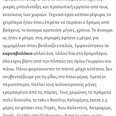
μικρές μπουλντόζες και προσωπική εργασία από τους
κατοίκους των χωριών. Τεχνικά έργα κάποια γέφυρα, τα
χειρότερα ήταν όπου έπρεπε να περάσει ο δρόμος από
βράχους, το άνοιγμα κρατούσε μήνες, χρόνια. Το άνοιγμα
ας ήταν 4 μέτρα, στις στροφές έφτανε 5 μέτρα, για
αμμοχάλικο όπου βούλιαζα εντελώς. Εμφανίστηκαν τα
καρναβαλάκια
αλλού ένα, αλλού δύο στα δρομολόγια,
όλα είχαν βάση από την πλατεία του Αγίου Γεωργίου και
πάνω. Πάνω φορτώνονταν τα πάντα, μέχρι κοτέτσια, δεν
κουβεντιάζουμε για τις γίδες στο πίσω μέρος. Εμετό οι
περισσότεροι, πολλοί τους καλοκαιρινούς μήνες
κρεμασμένοι από τις πόρτες. Τους χειμώνες τα πράματα
πολύ δύσκολα, το 1963 ο Βασίλης Καλοχέρης έκανε 2,5
μέρες να φτάσει στις Πηγές, Άνω Καλεντίνη, Αστροχώρι,
Πηγές. Το 1962 από Πράμαντα – Άρτα 12 ώρες με τον