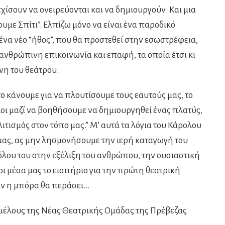
εχίσουν να ονειρεύονται και να δημιουργούν. Και μια
με Σπίτι”. Ελπίζω μόνο να είναι ένα παροδικό
ένα νέο “ήθος”, που θα προστεθεί στην εσωστρέφεια,
 ανθρώπινη επικοινωνία και επαφή, τα οποία έτσι κι
νη του θεάτρου.
το κάνουμε για να πλουτίσουμε τους εαυτούς μας, το
λοι μαζί να βοηθήσουμε να δημιουργηθεί ένας πλατύς,
ιτισμός στον τόπο μας.” Μ’ αυτά τα λόγια του Κάρολου
 μας, ας μην λησμονήσουμε την ιερή καταγωγή του
όλου του στην εξέλιξη του ανθρώπου, την ουσιαστική
οι μέσα μας το εισιτήριο για την πρώτη θεατρική
ν η μπόρα θα περάσει…
 μέλους της Νέας Θεατρικής Ομάδας της Πρέβεζας