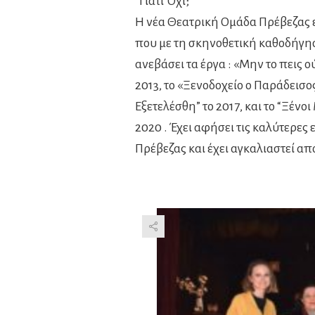
“Γιατί Όχι;”
Η νέα Θεατρική Ομάδα Πρέβεζας 
που με τη σκηνοθετική καθοδήγησ
ανεβάσει τα έργα : «Μην το πεις 
2013, το «Ξενοδοχείο ο Παράδεισος
Εξετελέσθη” το 2017, και το “Ξένο
2020 . Έχει αφήσει τις καλύτερες
Πρέβεζας και έχει αγκαλιαστεί απ