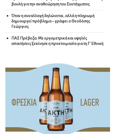
βουλή για την αναθεώρηση του Συντάγματος
Όταν η συναλλαγή δηλώνεται, αλλά η πληρωμή
δημιουργεί πρόβλημα – γράφει ο Θεοδόσης
Γεώργιος
ΠΑΣ Πρέβεζα: Με εργομετρικά και υψηλές
απαιτήσεις ξεκίνησε η προετοιμασία για τη Γ’ Εθνική