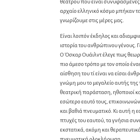
θεάτρου που είναι συνυφασμένες μ
αρχαίο ελληνικό κόσμο μπήκαν τα 
γνωρίζουμε στις μέρες μας.
Είναι λοιπόν έκδηλος και αδιαμφι
ιστορία του ανθρώπινου γένους. Γ
Ο Όσκαρ Ουάιλντ έλεγε πως θεωρ
πιο άμεσο τρόπο με τον οποίο ένα
αίσθηση του τί είναι να είσαι άν
γνώμη μου το μεγαλείο αυτής της 
θεατρική παράσταση, ηθοποιοί και
εσώτερο εαυτό τους, επικοινωνών
και βαθιά πνευματικό. Κι αυτή η
πτυχές του εαυτού, τα γνήσια συν
εκστατικά, ακόμη και θεραπευτικ
πνευματική ολοκλήρωση.