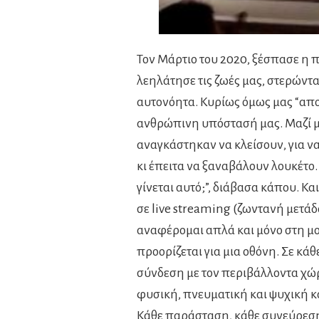
Τον Μάρτιο του 2020, ξέσπασε η 
λεηλάτησε τις ζωές μας, στερώντ
αυτονόητα. Κυρίως όμως μας “απ
ανθρώπινη υπόστασή μας. Μαζί μ’ 
αναγκάστηκαν να κλείσουν, για ν
κι έπειτα να ξαναβάλουν λουκέτο
γίνεται αυτό;”, διάβασα κάπου. 
σε live streaming (ζωντανή μετάδοσ
αναφέρομαι απλά και μόνο στη μο
προορίζεται για μια οθόνη. Σε κά
σύνδεση με τον περιβάλλοντα χώρο
φυσική, πνευματική και ψυχική 
Κάθε παράσταση, κάθε συνεύρεση μ