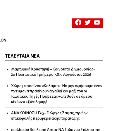
facebook
twitter
youtube
ΛΟΝ
ΤΕΛΕΥΤΑΊΑ ΝΈΑ
Μαρτυρική Κρυοπηγή – Κοινότητα Δημιουργίας-
2ο Πολιτιστικό Τριήμερο 7,8,9 Αυγούστου 2026
Χώρος πρασίνου «Καλάμια»: Να μην αφήσουμε έναν
πνεύμονα πρασίνου να χαθεί και μαζί του οι
Ιαματικές Πηγές Πρέβεζας να τεθούν σε άμεσο
κίνδυνο εξάντλησης!
ΑΝΑΚΟΙΝΩΣΗ Ε65- Γιώργος Ζάψας, πρώην
επικεφαλής περιφερειακής παράταξης
ομιλία του Βουλευτή Άρτας ΝΔ Γιώργου Στύλιου στη