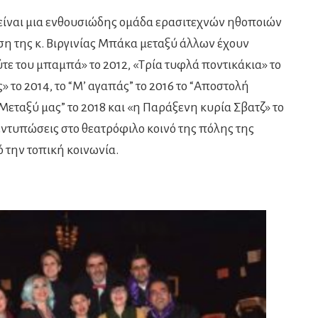
είναι μια ενθουσιώδης ομάδα ερασιτεχνών ηθοποιών
η της κ. Βιργινίας Μπάκα μεταξύ άλλων έχουν
ούτε του μπαμπά» το 2012, «Τρία τυφλά ποντικάκια» το
» το 2014, το “Μ’ αγαπάς” το 2016 το “Αποστολή
ι Μεταξύ μας” το 2018 και «η Παράξενη κυρία Σβατζ» το
 εντυπώσεις στο θεατρόφιλο κοινό της πόλης της
ό την τοπική κοινωνία.