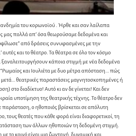
πανδημία του κορωνοϊού . Ήρθε και σαν λαίλαπα
ας μας πολλά απ’ όσα θεωρούσαμε δεδομένα και
οψίλωσε” από δράσεις συνυφασμένες με την
αυτές και το θέατρο. Τα θέατρα σε όλο τον κόσμο
α ξαναλειτουργήσουν κάποια στιγμή με νέα δεδομένα
. “Ρωμαίος και Ιουλιέτα με δυο μέτρα απόσταση… πώς
Και μετά… θεατρικές παραστάσεις μαγνητοσκοπημένες ή
η) στο διαδίκτυο! Αυτό κι αν δε γίνεται! Και δεν
ιραία υποτίμηση της θεατρικής τέχνης. Το θέατρο δεν
θε παράσταση, ο ηθοποιός βρίσκεται σε απόλυτη
, τους θεατές που κάθε φορά είναι διαφορετικοί, τη
κατάσταση των άλλων ηθοποιών τη δεδομένη στιγμή.
ε το κοινό είναι μια ζωντανή, δυναμική και