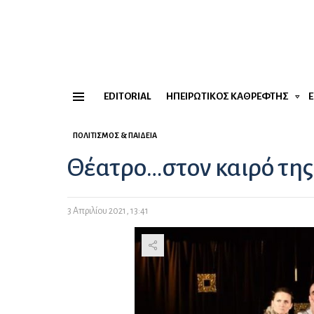
EDITORIAL
ΗΠΕΙΡΏΤΙΚΟΣ ΚΑΘΡΈΦΤΗΣ
Menu
ΠΟΛΙΤΙΣΜΌΣ & ΠΑΙΔΕΊΑ
Θέατρο…στον καιρό τη
3 Απριλίου 2021, 13:41