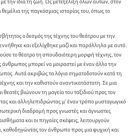
ε την ίδια τη ζωή. Ως μετεξέλιξη όλων αυτών, στον
θεμέλια της παγκόσμιας ιστορίας του, όπως το
σβήτητος ο δεσμός της τέχνης του θεάτρου με την
εννήθηκε και εξελίχθηκε μαζί και παράλληλα με αυτό.
ούσε το θέατρο τη σπουδαιότερη μορφή τέχνης, τον
ς άνθρωπος μπορεί να μοιραστεί με έναν άλλο την
θρωπος. Αυτά ακριβώς τα λόγια σηματοδοτούν κατά τη
τέχνης και την καθιστούν αναντικατάστατη. Σε μια
 θεατές βιώνουν τη μαγεία του ταξιδιού προς τον
τας και αλληλεπιδρώντας μ’ έναν τρόπο μυσταγωγικό
 εσωτερική διαδρομή προς γνωστές και άγνωστες
αισθήματα και οι πηγαίες σκέψεις, λειτουργούν
ά, καθοδηγώντας τον άνθρωπο προς μια ψυχική και