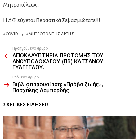
Μητροπόλεως.
Η ΔΦ εύχεται Περαστικά Σεβασμιώτατε!!!
COVID-19
ΜΗΤΡΟΠΟΛΊΤΗΣ ΆΡΤΗΣ
Προηγούμενο άρθρο
See
ΑΠΟΚΑΛΥΠΤΉΡΙΑ ΠΡΟΤΟΜΉΣ ΤΟΥ
more
ΑΝΘΥΠΟΛΟΧΑΓΟΎ (ΠΒ) ΚΑΤΣΆΝΟΥ
ΕΥΆΓΓΕΛΟΥ.
Επόμενο άρθρο
Βιβλιοπαρουσίαση: «Πρόβα ζωής»,
Πασχάλης Λαμπαρδής
ΣΧΕΤΙΚΈΣ ΕΙΔΉΣΕΙΣ