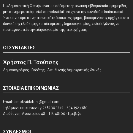
Η «Δημοκρατική Φωνή» είναι μια αδέσμευτη πολιτική εβδομαδιαία εφημερίδα,
με το ενημερωτικό portal «dimokratikifoni.gr» να την συνοδεύει διαδικτυακά.
Ένα καινοτόμο πανηπειρωτικό εκδοτικό εγχείρημα, βασισμένο στις αρχές και στα
ιδανικά της ελεύθερης και αδέσμευτης δημοσιογραφίας, φιλοδοξώντας να
πρωταγωνιστεί στην ειδησιογραφία της περιοχής μας.
ΟΙ ΣΥΝΤΆΚΤΕΣ
Χρήστος Π. Τσούτσης
Δημοσιογράφος - Εκδότης - Διευθυντής Δημοκρατικής Φωνής
ΣΤΟΙΧΕΊΑ ΕΠΙΚΟΙΝΩΝΊΑΣ
Email:
dimokratikifoni@gmail.com
Τηλέφωνα επικοινωνίας: 2682 30 32 15 – 694 392 7380
Διεύθυνση: Ανακτορίου 48 – Τ.Κ. 48100 - Πρέβεζα
ΣΎΝΔΕΣΜΟΙ