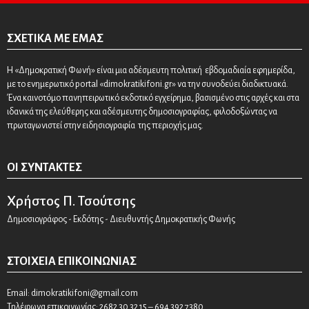
ΣΧΕΤΙΚΆ ΜΕ ΕΜΆΣ
Η «Δημοκρατική Φωνή» είναι μια αδέσμευτη πολιτική εβδομαδιαία εφημερίδα,
με το ενημερωτικό portal «dimokratikifoni.gr» να την συνοδεύει διαδικτυακά.
Ένα καινοτόμο πανηπειρωτικό εκδοτικό εγχείρημα, βασισμένο στις αρχές και στα
ιδανικά της ελεύθερης και αδέσμευτης δημοσιογραφίας, φιλοδοξώντας να
πρωταγωνιστεί στην ειδησιογραφία της περιοχής μας.
ΟΙ ΣΥΝΤΆΚΤΕΣ
Χρήστος Π. Τσούτσης
Δημοσιογράφος - Εκδότης - Διευθυντής Δημοκρατικής Φωνής
ΣΤΟΙΧΕΊΑ ΕΠΙΚΟΙΝΩΝΊΑΣ
Email:
dimokratikifoni@gmail.com
Τηλέφωνα επικοινωνίας: 2682 30 32 15 – 694 392 7380