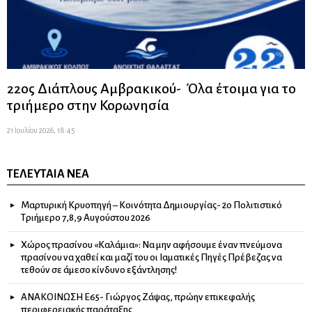
22ος Διάπλους Αμβρακικού- Όλα έτοιμα για το
τριήμερο στην Κορωνησία
21 Ιουλίου 2026, 18:45
ΤΕΛΕΥΤΑΊΑ ΝΈΑ
Μαρτυρική Κρυοπηγή – Κοινότητα Δημιουργίας- 2ο Πολιτιστικό
Τριήμερο 7,8,9 Αυγούστου 2026
Χώρος πρασίνου «Καλάμια»: Να μην αφήσουμε έναν πνεύμονα
πρασίνου να χαθεί και μαζί του οι Ιαματικές Πηγές Πρέβεζας να
τεθούν σε άμεσο κίνδυνο εξάντλησης!
ΑΝΑΚΟΙΝΩΣΗ Ε65- Γιώργος Ζάψας, πρώην επικεφαλής
περιφερειακής παράταξης