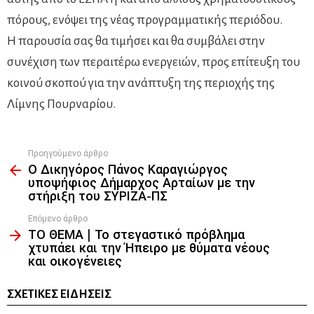
πόρους, ενόψει της νέας προγραμματικής περιόδου.
Η παρουσία σας θα τιμήσει και θα συμβάλει στην
συνέχιση των περαιτέρω ενεργειών, προς επίτευξη του
κοινού σκοπού για την ανάπτυξη της περιοχής της
Λίμνης Πουρναρίου.
Προηγούμενο άρθρο
See
Ο Δικηγόρος Πάνος Καραγιώργος
more
υποψήφιος Δήμαρχος Αρταίων με την
στήριξη του ΣΥΡΙΖΑ-ΠΣ
Επόμενο άρθρο
ΤΟ ΘΕΜΑ | Το στεγαστικό πρόβλημα
χτυπάει και την Ήπειρο με θύματα νέους
και οικογένειες
ΣΧΕΤΙΚΈΣ ΕΙΔΉΣΕΙΣ