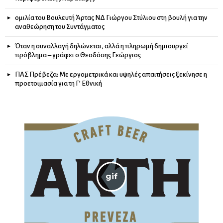
ομιλία του Βουλευτή Άρτας ΝΔ Γιώργου Στύλιου στη βουλή για την
αναθεώρηση του Συντάγματος
Όταν η συναλλαγή δηλώνεται, αλλά η πληρωμή δημιουργεί
πρόβλημα – γράφει ο Θεοδόσης Γεώργιος
ΠΑΣ Πρέβεζα: Με εργομετρικά και υψηλές απαιτήσεις ξεκίνησε η
προετοιμασία για τη Γ’ Εθνική