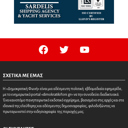
facebook
twitter
youtube
ΣΧΕΤΙΚΆ ΜΕ ΕΜΆΣ
Η «Δημοκρατική Φωνή» είναι μια αδέσμευτη πολιτική εβδομαδιαία εφημερίδα,
με το ενημερωτικό portal «dimokratikifoni.gr» να την συνοδεύει διαδικτυακά.
Ένα καινοτόμο πανηπειρωτικό εκδοτικό εγχείρημα, βασισμένο στις αρχές και στα
ιδανικά της ελεύθερης και αδέσμευτης δημοσιογραφίας, φιλοδοξώντας να
πρωταγωνιστεί στην ειδησιογραφία της περιοχής μας.