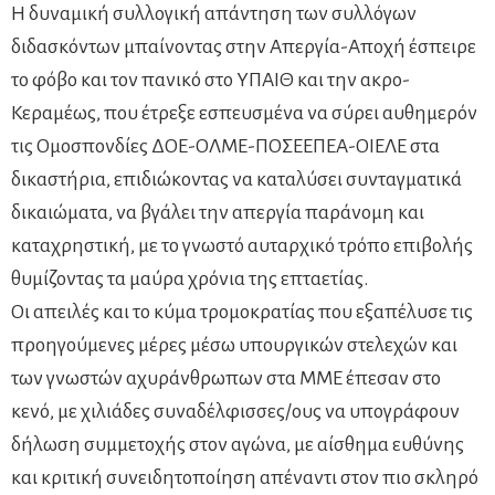
Η δυναμική συλλογική απάντηση των συλλόγων
διδασκόντων μπαίνοντας στην Απεργία-Αποχή έσπειρε
το φόβο και τον πανικό στο ΥΠΑΙΘ και την ακρο-
Κεραμέως, που έτρεξε εσπευσμένα να σύρει αυθημερόν
τις Ομοσπονδίες ΔΟΕ-ΟΛΜΕ-ΠΟΣΕΕΠΕΑ-ΟΙΕΛΕ στα
δικαστήρια, επιδιώκοντας να καταλύσει συνταγματικά
δικαιώματα, να βγάλει την απεργία παράνομη και
καταχρηστική, με το γνωστό αυταρχικό τρόπο επιβολής
θυμίζοντας τα μαύρα χρόνια της επταετίας.
Οι απειλές και το κύμα τρομοκρατίας που εξαπέλυσε τις
προηγούμενες μέρες μέσω υπουργικών στελεχών και
των γνωστών αχυράνθρωπων στα ΜΜΕ έπεσαν στο
κενό, με χιλιάδες συναδέλφισσες/ους να υπογράφουν
δήλωση συμμετοχής στον αγώνα, με αίσθημα ευθύνης
και κριτική συνειδητοποίηση απέναντι στον πιο σκληρό