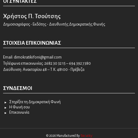
ΟΙ ΣΥΝΤΆΚΤΕΣ
Χρήστος Π. Τσούτσης
Δημοσιογράφος - Εκδότης - Διευθυντής Δημοκρατικής Φωνής
ΣΤΟΙΧΕΊΑ ΕΠΙΚΟΙΝΩΝΊΑΣ
Email:
dimokratikifoni@gmail.com
Τηλέφωνα επικοινωνίας: 2682 30 32 15 – 694 392 7380
Διεύθυνση: Ανακτορίου 48 – Τ.Κ. 48100 - Πρέβεζα
ΣΎΝΔΕΣΜΟΙ
Στηρίξτε τη Δημοκρατική Φωνή
Η Φωνή σου
Επικοινωνία
© 2026 Manufactured By
Sociality