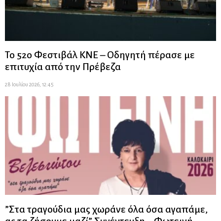
Το 52ο Φεστιβάλ ΚΝΕ – Οδηγητή πέρασε με
επιτυχία από την Πρέβεζα
28 Ιουλίου 2026, 12:45
”Στα τραγούδια μας χωράνε όλα όσα αγαπάμε,
ας τα ζήσουμε μαζί” Συνέντευξη – Φωτεινή