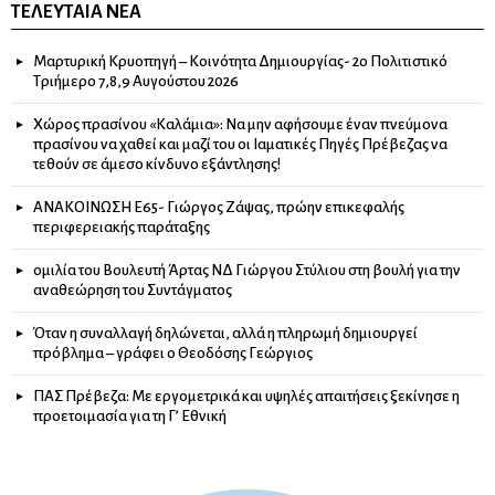
ΤΕΛΕΥΤΑΊΑ ΝΈΑ
Μαρτυρική Κρυοπηγή – Κοινότητα Δημιουργίας- 2ο Πολιτιστικό
Τριήμερο 7,8,9 Αυγούστου 2026
Χώρος πρασίνου «Καλάμια»: Να μην αφήσουμε έναν πνεύμονα
πρασίνου να χαθεί και μαζί του οι Ιαματικές Πηγές Πρέβεζας να
τεθούν σε άμεσο κίνδυνο εξάντλησης!
ΑΝΑΚΟΙΝΩΣΗ Ε65- Γιώργος Ζάψας, πρώην επικεφαλής
περιφερειακής παράταξης
ομιλία του Βουλευτή Άρτας ΝΔ Γιώργου Στύλιου στη βουλή για την
αναθεώρηση του Συντάγματος
Όταν η συναλλαγή δηλώνεται, αλλά η πληρωμή δημιουργεί
πρόβλημα – γράφει ο Θεοδόσης Γεώργιος
ΠΑΣ Πρέβεζα: Με εργομετρικά και υψηλές απαιτήσεις ξεκίνησε η
προετοιμασία για τη Γ’ Εθνική