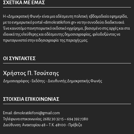
ΣΧΕΤΙΚΆ ΜΕ ΕΜΆΣ
Η «Δημοκρατική Φωνή» είναι μια αδέσμευτη πολιτική εβδομαδιαία εφημερίδα,
με το ενημερωτικό portal «dimokratikifoni.gr» να την συνοδεύει διαδικτυακά.
Ένα καινοτόμο πανηπειρωτικό εκδοτικό εγχείρημα, βασισμένο στις αρχές και στα
ιδανικά της ελεύθερης και αδέσμευτης δημοσιογραφίας, φιλοδοξώντας να
πρωταγωνιστεί στην ειδησιογραφία της περιοχής μας.
ΟΙ ΣΥΝΤΆΚΤΕΣ
Χρήστος Π. Τσούτσης
Δημοσιογράφος - Εκδότης - Διευθυντής Δημοκρατικής Φωνής
ΣΤΟΙΧΕΊΑ ΕΠΙΚΟΙΝΩΝΊΑΣ
Email:
dimokratikifoni@gmail.com
Τηλέφωνα επικοινωνίας: 2682 30 32 15 – 694 392 7380
Διεύθυνση: Ανακτορίου 48 – Τ.Κ. 48100 - Πρέβεζα