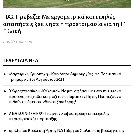
ΠΑΣ Πρέβεζα: Με εργομετρικά και υψηλές
απαιτήσεις ξεκίνησε η προετοιμασία για τη Γ’
Εθνική
28 Ιουλίου 2026, 13:10
ΤΕΛΕΥΤΑΊΑ ΝΈΑ
Μαρτυρική Κρυοπηγή – Κοινότητα Δημιουργίας- 2ο Πολιτιστικό
Τριήμερο 7,8,9 Αυγούστου 2026
Χώρος πρασίνου «Καλάμια»: Να μην αφήσουμε έναν πνεύμονα
πρασίνου να χαθεί και μαζί του οι Ιαματικές Πηγές Πρέβεζας να
τεθούν σε άμεσο κίνδυνο εξάντλησης!
ΑΝΑΚΟΙΝΩΣΗ Ε65- Γιώργος Ζάψας, πρώην επικεφαλής
περιφερειακής παράταξης
ομιλία του Βουλευτή Άρτας ΝΔ Γιώργου Στύλιου στη βουλή για την