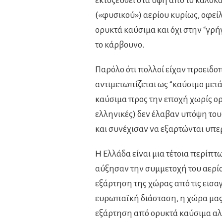
εκτοξευθεί στα ύψη από το καλοκα
(«φυσικού») αερίου κυρίως, οφεί
ορυκτά καύσιμα και όχι στην “γρή
το κάρβουνο.
Παρόλο ότι πολλοί είχαν προειδοπ
αντιμετωπίζεται ως “καύσιμο μετ
καύσιμα προς την εποχή χωρίς ορ
ελληνικές) δεν έλαβαν υπόψη του
και συνέχισαν να εξαρτώνται υπε
Η Ελλάδα είναι μια τέτοια περίπτ
αύξησαν την συμμετοχή του αερίο
εξάρτηση της χώρας από τις εισαγ
ευρωπαϊκή διάσταση, η χώρα μας
εξάρτηση από ορυκτά καύσιμα αλλ