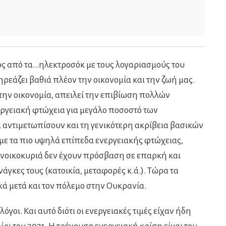
ός από τα…ηλεκτροσόκ με τους λογαριασμούς του
ρεάζει βαθιά πλέον την οικονομία και την ζωή μας.
την οικονομία, απειλεί την επιβίωση πολλών
εργειακή φτώχεια για μεγάλο ποσοστό των
 αντιμετωπίσουν και τη γενικότερη ακρίβεια βασικών
 με τα πιο υψηλά επίπεδα ενεργειακής φτώχειας,
 νοικοκυριά δεν έχουν πρόσβαση σε επαρκή και
νάγκες τους (κατοικία, μεταφορές κ.ά.). Τώρα τα
κά μετά και τον πόλεμο στην Ουκρανία.
λόγοι. Και αυτό διότι οι ενεργειακές τιμές είχαν ήδη