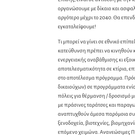
οργανώσουμε με δίκαιο και ασφαλ
αργότερο μέχρι το 2040. Θα επεν
εγκαταλείψουμε!
Τι μπορεί να γίνει σε εθνικό επίπ
κατεύθυνση πρέπει να κινηθούν κ
ενεργειακής αναβάθμισης κι εξοι
αποτελεσματικότητα σε κτίρια, επ
στο αποτέλεσμα πρόγραμμα. Πρόσβ
δικαιούχων) σε προγράμματα ενί
πόλεις για θέρμανση / δροσισμό 
με πράσινες ταράτσες και παραγ
αναπτυχθούν άμεσα παρόμοια συστ
ξενοδοχεία, βιοτεχνίες, βιομηχαν
επόμενο χειμώνα. Ανανεώσιμες Π