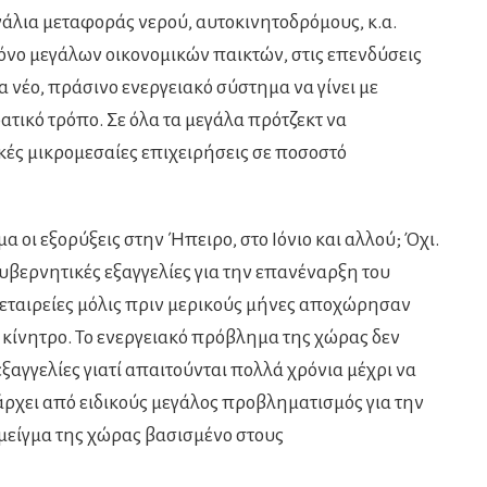
νάλια μεταφοράς νερού, αυτοκινητοδρόμους, κ.α.
μόνο μεγάλων οικονομικών παικτών, στις επενδύσεις
 νέο, πράσινο ενεργειακό σύστημα να γίνει με
τικό τρόπο. Σε όλα τα μεγάλα πρότζεκτ να
κές μικρομεσαίες επιχειρήσεις σε ποσοστό
 οι εξορύξεις στην Ήπειρο, στο Ιόνιο και αλλού; Όχι.
υβερνητικές εξαγγελίες για την επανέναρξη του
ς εταιρείες μόλις πριν μερικούς μήνες αποχώρησαν
ό κίνητρο. Το ενεργειακό πρόβλημα της χώρας δεν
εξαγγελίες γιατί απαιτούνται πολλά χρόνια μέχρι να
άρχει από ειδικούς μεγάλος προβληματισμός για την
μείγμα της χώρας βασισμένο στους