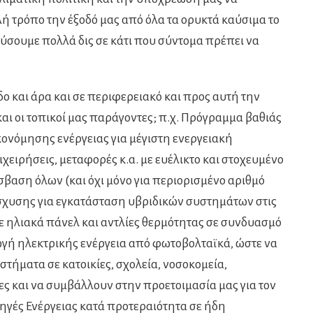
ή τρόπο την έξοδό μας από όλα τα ορυκτά καύσιμα το
δύσουμε πολλά δις σε κάτι που σύντομα πρέπει να
εδο και άρα και σε περιφερειακό και προς αυτή την
αι οι τοπικοί μας παράγοντες; π.χ. Πρόγραμμα βαθιάς
κονόμησης ενέργειας για μέγιστη ενεργειακή
ιχειρήσεις, μεταφορές κ.α. με ευέλικτο και στοχευμένο
αση όλων (και όχι μόνο για περιορισμένο αριθμό
σχυσης για εγκατάσταση υβριδικών συστημάτων στις
με ηλιακά πάνελ και αντλίες θερμότητας σε συνδυασμό
ωγή ηλεκτρικής ενέργεια από φωτοβολταϊκά, ώστε να
ήματα σε κατοικίες, σχολεία, νοσοκομεία,
ίες και να συμβάλλουν στην προετοιμασία μας για τον
ηγές Ενέργειας κατά προτεραιότητα σε ήδη