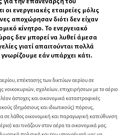
ς για την επανέναρξη του
ι οι ενεργειακές εταιρείες μόλις
νες αποχώρησαν διότι δεν είχαν
μικό κίνητρο. Το ενεργειακό
ρας δεν μπορεί να λυθεί άμεσα
γελίες γιατί απαιτούνται πολλά
α γνωρίζουμε εάν υπάρχει κάτι.
 αερίου, επέκτασης των δικτύων αερίου σε
ς νοικοκυριών, σχολείων, επιχειρήσεων με το αέριο
λέον άστοχες και οικονομικά καταστροφικές
κούς (δημόσιους και ιδιωτικούς) πόρους,
α σε λάθος οικονομική και παραγωγική κατεύθυνση
ριο) και τινάζουν στον αέρα τα οικονομικά μας.
 κλιματική πολιτική και την υποχρέωσή μας να