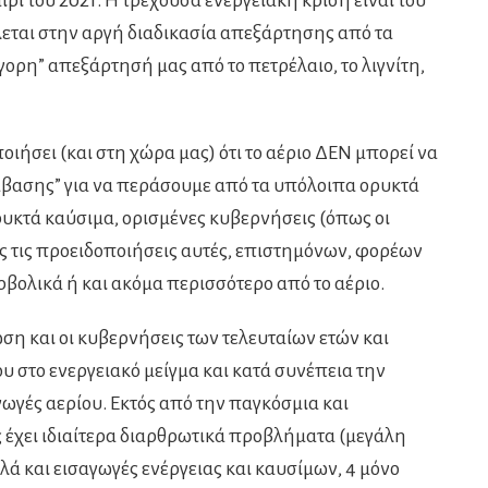
ίρι του 2021. Η τρέχουσα ενεργειακή κρίση είναι του
λεται στην αργή διαδικασία απεξάρτησης από τα
γορη” απεξάρτησή μας από το πετρέλαιο, το λιγνίτη,
οιήσει (και στη χώρα μας) ότι το αέριο ΔΕΝ μπορεί να
άβασης” για να περάσουμε από τα υπόλοιπα ορυκτά
υκτά καύσιμα, ορισμένες κυβερνήσεις (όπως οι
ς τις προειδοποιήσεις αυτές, επιστημόνων, φορέων
ρβολικά ή και ακόμα περισσότερο από το αέριο.
ωση και οι κυβερνήσεις των τελευταίων ετών και
υ στο ενεργειακό μείγμα και κατά συνέπεια την
ωγές αερίου. Εκτός από την παγκόσμια και
 έχει ιδιαίτερα διαρθρωτικά προβλήματα (μεγάλη
ά και εισαγωγές ενέργειας και καυσίμων, 4 μόνο