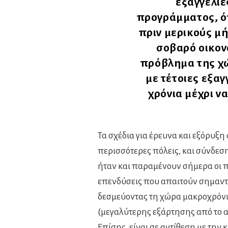
εξαγγελίε
προγράμματος, ότ
πριν μερικούς μή
σοβαρό οικονο
πρόβλημα της χώ
με τέτοιες εξαγ
χρόνια μέχρι ν
Τα σχέδια για έρευνα και εξόρυξη
περισσότερες πόλεις, και σύνδεση
ήταν και παραμένουν σήμερα οι π
επενδύσεις που απαιτούν σημαντι
δεσμεύοντας τη χώρα μακροχρόνι
(μεγαλύτερης εξάρτησης από το αέ
Επίσης, είναι σε αντίθεση με την