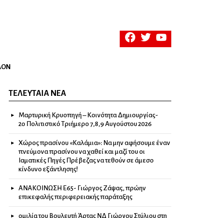
facebook
twitter
youtube
ΛΟΝ
ΤΕΛΕΥΤΑΊΑ ΝΈΑ
Μαρτυρική Κρυοπηγή – Κοινότητα Δημιουργίας-
2ο Πολιτιστικό Τριήμερο 7,8,9 Αυγούστου 2026
Χώρος πρασίνου «Καλάμια»: Να μην αφήσουμε έναν
πνεύμονα πρασίνου να χαθεί και μαζί του οι
Ιαματικές Πηγές Πρέβεζας να τεθούν σε άμεσο
κίνδυνο εξάντλησης!
ΑΝΑΚΟΙΝΩΣΗ Ε65- Γιώργος Ζάψας, πρώην
επικεφαλής περιφερειακής παράταξης
ομιλία του Βουλευτή Άρτας ΝΔ Γιώργου Στύλιου στη