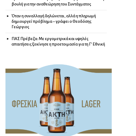
βουλή για την αναθεώρηση του Συντάγματος
Όταν η συναλλαγή δηλώνεται, αλλά η πληρωμή
δημιουργεί πρόβλημα – γράφει ο Θεοδόσης
Γεώργιος
ΠΑΣ Πρέβεζα: Με εργομετρικά και υψηλές
απαιτήσεις ξεκίνησε η προετοιμασία για τη Γ’ Εθνική