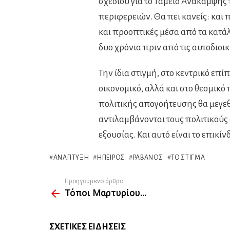
σχεδίου για το Ταμείο Ανάκαμψης 
περιφερειών. Θα πει κανείς: και
και προοπτικές μέσα από τα κατάλ
δυο χρόνια πριν από τις αυτοδιοικ
Την ίδια στιγμή, στο κεντρικό επί
οικονομικό, αλλά και στο θεσμικό
πολιτικής απογοήτευσης θα μεγεθ
αντιλαμβάνονται τους πολιτικούς 
εξουσίας. Και αυτό είναι το επικίν
ΑΝΆΠΤΥΞΗ
ΉΠΕΙΡΟΣ
ΡΑΒΑΝΌΣ
ΤΟ ΣΤΊΓΜΑ
Προηγούμενο άρθρο
See
Τόποι Μαρτυρίου…
more
ΣΧΕΤΙΚΈΣ ΕΙΔΉΣΕΙΣ