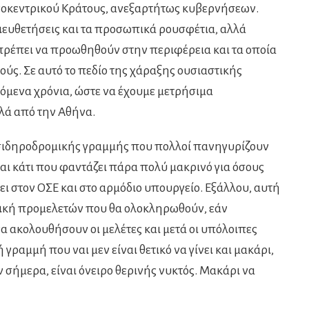
νοκεντρικού Κράτους, ανεξαρτήτως κυβερνήσεων.
ροδιευθετήσεις και τα προσωπικά ρουσφέτια, αλλά
πρέπει να προωθηθούν στην περιφέρεια και τα οποία
ούς. Σε αυτό το πεδίο της χάραξης ουσιαστικής
πόμενα χρόνια, ώστε να έχουμε μετρήσιμα
λά από την Αθήνα.
 σιδηροδρομικής γραμμής που πολλοί πανηγυρίζουν
ναι κάτι που φαντάζει πάρα πολύ μακρινό για όσους
ι στον ΟΣΕ και στο αρμόδιο υπουργείο. Εξάλλου, αυτή
τική προμελετών που θα ολοκληρωθούν, εάν
 να ακολουθήσουν οι μελέτες και μετά οι υπόλοιπες
 γραμμή που ναι μεν είναι θετικό να γίνει και μακάρι,
 σήμερα, είναι όνειρο θερινής νυκτός. Μακάρι να