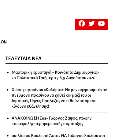
facebook
twitter
youtube
ΛΟΝ
ΤΕΛΕΥΤΑΊΑ ΝΈΑ
Μαρτυρική Κρυοπηγή – Κοινότητα Δημιουργίας-
2ο Πολιτιστικό Τριήμερο 7,8,9 Αυγούστου 2026
Χώρος πρασίνου «Καλάμια»: Να μην αφήσουμε έναν
πνεύμονα πρασίνου να χαθεί και μαζί του οι
Ιαματικές Πηγές Πρέβεζας να τεθούν σε άμεσο
κίνδυνο εξάντλησης!
ΑΝΑΚΟΙΝΩΣΗ Ε65- Γιώργος Ζάψας, πρώην
επικεφαλής περιφερειακής παράταξης
ομιλία του Βουλευτή Άρτας ΝΔ Γιώργου Στύλιου στη