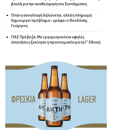
βουλή για την αναθεώρηση του Συντάγματος
Όταν η συναλλαγή δηλώνεται, αλλά η πληρωμή
δημιουργεί πρόβλημα – γράφει ο Θεοδόσης
Γεώργιος
ΠΑΣ Πρέβεζα: Με εργομετρικά και υψηλές
απαιτήσεις ξεκίνησε η προετοιμασία για τη Γ’ Εθνική