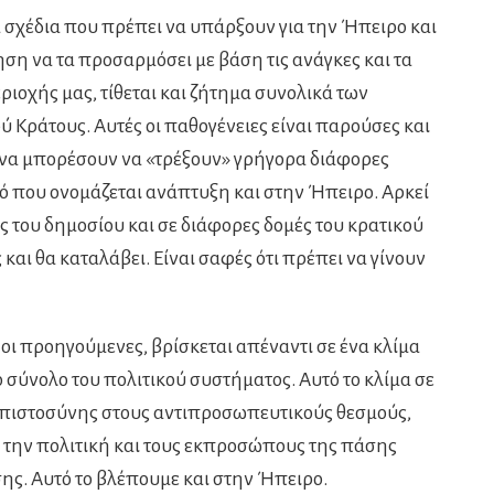
 σχέδια που πρέπει να υπάρξουν για την Ήπειρο και
κηση να τα προσαρμόσει με βάση τις ανάγκες και τα
ιοχής μας, τίθεται και ζήτημα συνολικά των
 Κράτους. Αυτές οι παθογένειες είναι παρούσες και
α να μπορέσουν να «τρέξουν» γρήγορα διάφορες
τό που ονομάζεται ανάπτυξη και στην Ήπειρο. Αρκεί
νες του δημοσίου και σε διάφορες δομές του κρατικού
και θα καταλάβει. Eίναι σαφές ότι πρέπει να γίνουν
ι προηγούμενες, βρίσκεται απέναντι σε ένα κλίμα
ο σύνολο του πολιτικού συστήματος. Αυτό το κλίμα σε
μπιστοσύνης στους αντιπροσωπευτικούς θεσμούς,
 την πολιτική και τους εκπροσώπους της πάσης
ς. Αυτό το βλέπουμε και στην Ήπειρο.