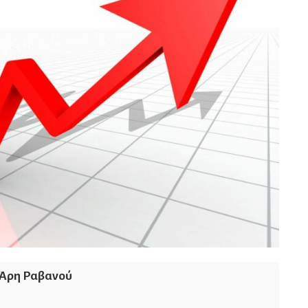
Άρη Ραβανού