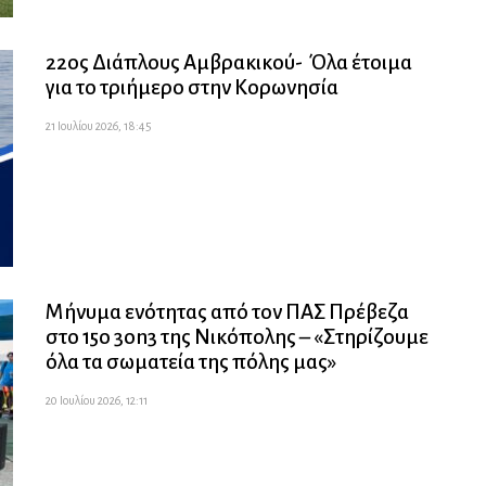
22ος Διάπλους Αμβρακικού- Όλα έτοιμα
για το τριήμερο στην Κορωνησία
21 Ιουλίου 2026, 18:45
Μήνυμα ενότητας από τον ΠΑΣ Πρέβεζα
στο 15ο 3on3 της Νικόπολης – «Στηρίζουμε
όλα τα σωματεία της πόλης μας»
20 Ιουλίου 2026, 12:11