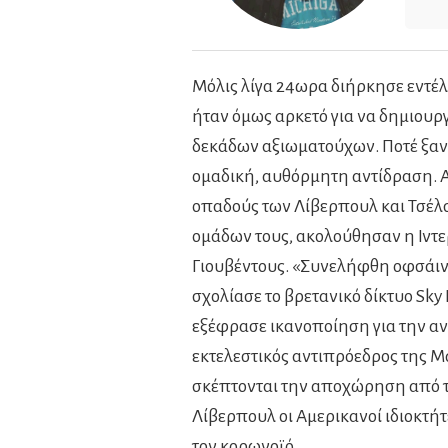
Μόλις λίγα 24ωρα διήρκησε εντέλ
ήταν όμως αρκετό για να δημιουρ
δεκάδων αξιωματούχων. Ποτέ ξαν
ομαδική, αυθόρμητη αντίδραση. Α
οπαδούς των Λίβερπουλ και Τσέλσ
ομάδων τους, ακολούθησαν η Ιντερ
Γιουβέντους. «Συνελήφθη οφσάιντ
σχολίασε το βρετανικό δίκτυο Sk
εξέφρασε ικανοποίηση για την α
εκτελεστικός αντιπρόεδρος της Μά
σκέπτονται την αποχώρηση από τη 
Λίβερπουλ οι Αμερικανοί ιδιοκτήτ
τον κορωνοϊό.