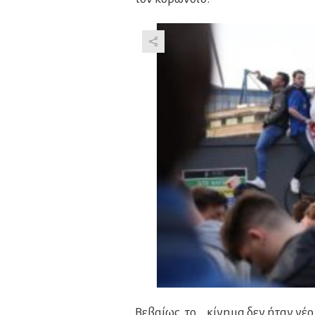
Βεβαίως, το… κίνημα δεν ήταν νέο