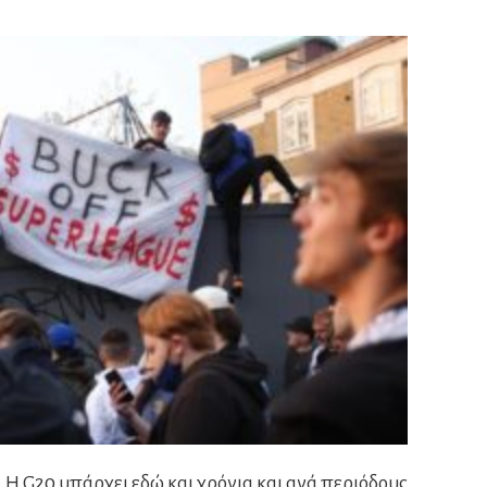
. Η G20 υπάρχει εδώ και χρόνια και ανά περιόδους