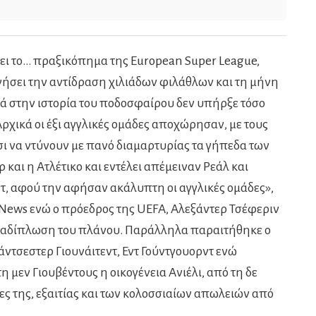
ει το… πραξικόπημα της European Super League,
γήσει την αντίδραση χιλιάδων φιλάθλων και τη μήνη
ά στην ιστορία του ποδοσφαίρου δεν υπήρξε τόσο
ρχικά οι έξι αγγλικές ομάδες αποχώρησαν, με τους
ι να ντύνουν με πανό διαμαρτυρίας τα γήπεδα των
 και η Ατλέτικο και εντέλει απέμειναν Ρεάλ και
, αφού την αφήσαν ακάλυπτη οι αγγλικές ομάδες»,
y News ενώ ο πρόεδρος της UEFA, Αλεξάντερ Τσέφεριν
ναδίπλωση του πλάνου. Παράλληλα παραιτήθηκε ο
ντσεστερ Γιουνάιτεντ, Εντ Γούντγουορντ ενώ
μεν Γιουβέντους η οικογένεια Ανιέλι, από τη δε
ες της, εξαιτίας και των κολοσσιαίων απωλειών από