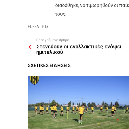
διαδόθηκε, να τιμωρηθούν οι παίκ
τους…
UEFA
USL
Προηγούμενο άρθρο
See
Στενεύουν οι εναλλακτικές ενόψει
more
ημιτελικού
ΣΧΕΤΙΚΈΣ ΕΙΔΉΣΕΙΣ