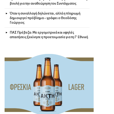
βουλή για την αναθεώρηση του Συντάγματος
Όταν η συναλλαγή δηλώνεται, αλλά η πληρωμή
δημιουργεί πρόβλημα – γράφει ο Θεοδόσης
Γεώργιος
ΠΑΣ Πρέβεζα: Με εργομετρικά και υψηλές
απαιτήσεις ξεκίνησε η προετοιμασία για τη Γ’ Εθνική