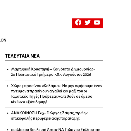
facebook
twitter
youtube
ΛΟΝ
ΤΕΛΕΥΤΑΊΑ ΝΈΑ
Μαρτυρική Κρυοπηγή – Κοινότητα Δημιουργίας-
2ο Πολιτιστικό Τριήμερο 7,8,9 Αυγούστου 2026
Χώρος πρασίνου «Καλάμια»: Να μην αφήσουμε έναν
πνεύμονα πρασίνου να χαθεί και μαζί του οι
Ιαματικές Πηγές Πρέβεζας να τεθούν σε άμεσο
κίνδυνο εξάντλησης!
ΑΝΑΚΟΙΝΩΣΗ Ε65- Γιώργος Ζάψας, πρώην
επικεφαλής περιφερειακής παράταξης
ομιλία του Βουλευτή Άρτας ΝΔ Γιώργου Στύλιου στη