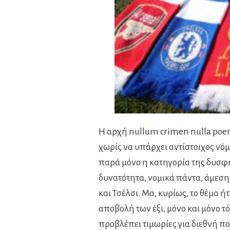
Η αρχή nullum crimen nulla poena
χωρίς να υπάρχει αντίστοιχος νόμ
παρά μόνο η κατηγορία της δυσφ
δυνατότητα, νομικά πάντα, άμεση
και Τσέλσι. Μα, κυρίως, το θέμα 
αποβολή των έξι, μόνο και μόνο τό
προβλέπει τιμωρίες για διεθνή π