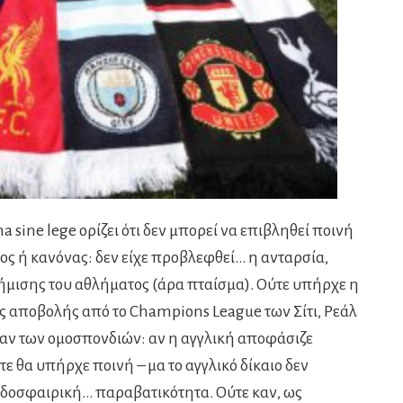
 sine lege ορίζει ότι δεν μπορεί να επιβληθεί ποινή
ος ή κανόνας: δεν είχε προβλεφθεί… η ανταρσία,
ήμισης του αθλήματος (άρα πταίσμα). Ούτε υπήρχε η
ς αποβολής από το Champions League των Σίτι, Ρεάλ
ήταν των ομοσπονδιών: αν η αγγλική αποφάσιζε
τε θα υπήρχε ποινή – μα το αγγλικό δίκαιο δεν
οδοσφαιρική… παραβατικότητα. Ούτε καν, ως