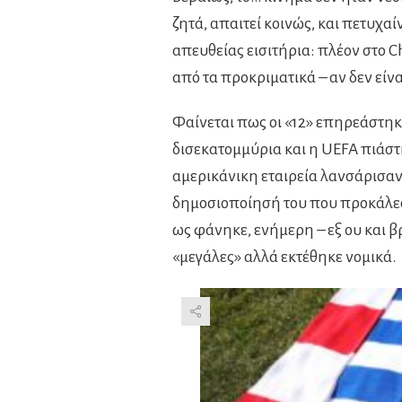
ζητά, απαιτεί κοινώς, και πετυχα
απευθείας εισιτήρια: πλέον στο 
από τα προκριματικά – αν δεν είναι
Φαίνεται πως οι «12» επηρεάστηκα
δισεκατομμύρια και η UEFA πιάστη
αμερικάνικη εταιρεία λανσάρισαν 
δημοσιοποίησή του που προκάλεσ
ως φάνηκε, ενήμερη – εξ ου και βρ
«μεγάλες» αλλά εκτέθηκε νομικά.