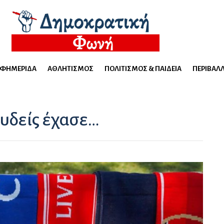
ΕΦΗΜΕΡΊΔΑ
ΑΘΛΗΤΙΣΜΌΣ
ΠΟΛΙΤΙΣΜΌΣ & ΠΑΙΔΕΊΑ
ΠΕΡΙΒΆΛ
 ουδείς έχασε…