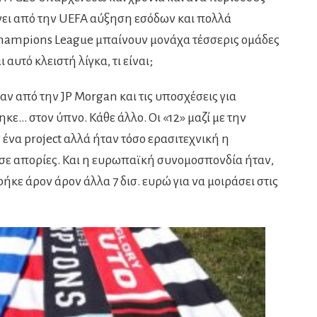
ίνει από την UEFA αύξηση εσόδων και πολλά
Champions League μπαίνουν μονάχα τέσσερις ομάδες
 αυτό κλειστή λίγκα, τι είναι;
ν από την JP Morgan και τις υποσχέσεις για
κε… στον ύπνο. Κάθε άλλο. Οι «12» μαζί με την
ένα project αλλά ήταν τόσο ερασιτεχνική η
ε απορίες. Και η ευρωπαϊκή συνομοσπονδία ήταν,
ήκε άρον άρον άλλα 7 δισ. ευρώ για να μοιράσει στις