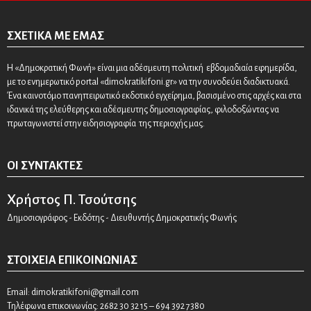
ΣΧΕΤΙΚΆ ΜΕ ΕΜΆΣ
Η «Δημοκρατική Φωνή» είναι μια αδέσμευτη πολιτική εβδομαδιαία εφημερίδα,
με το ενημερωτικό portal «dimokratikifoni.gr» να την συνοδεύει διαδικτυακά.
Ένα καινοτόμο πανηπειρωτικό εκδοτικό εγχείρημα, βασισμένο στις αρχές και στα
ιδανικά της ελεύθερης και αδέσμευτης δημοσιογραφίας, φιλοδοξώντας να
πρωταγωνιστεί στην ειδησιογραφία της περιοχής μας.
ΟΙ ΣΥΝΤΆΚΤΕΣ
Χρήστος Π. Τσούτσης
Δημοσιογράφος - Εκδότης - Διευθυντής Δημοκρατικής Φωνής
ΣΤΟΙΧΕΊΑ ΕΠΙΚΟΙΝΩΝΊΑΣ
Email:
dimokratikifoni@gmail.com
Τηλέφωνα επικοινωνίας: 2682 30 32 15 – 694 392 7380