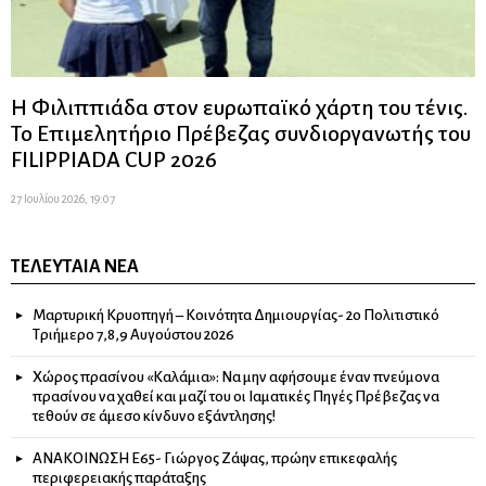
Η Φιλιππιάδα στον ευρωπαϊκό χάρτη του τένις.
Το Επιμελητήριο Πρέβεζας συνδιοργανωτής του
FILIPPIADA CUP 2026
27 Ιουλίου 2026, 19:07
ΤΕΛΕΥΤΑΊΑ ΝΈΑ
Μαρτυρική Κρυοπηγή – Κοινότητα Δημιουργίας- 2ο Πολιτιστικό
Τριήμερο 7,8,9 Αυγούστου 2026
Χώρος πρασίνου «Καλάμια»: Να μην αφήσουμε έναν πνεύμονα
πρασίνου να χαθεί και μαζί του οι Ιαματικές Πηγές Πρέβεζας να
τεθούν σε άμεσο κίνδυνο εξάντλησης!
ΑΝΑΚΟΙΝΩΣΗ Ε65- Γιώργος Ζάψας, πρώην επικεφαλής
περιφερειακής παράταξης