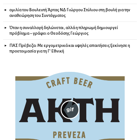
ομιλία του Βουλευτή Άρτας ΝΔ Γιώργου Στύλιου στη βουλή για την
αναθεώρηση του Συντάγματος
Όταν η συναλλαγή δηλώνεται, αλλά η πληρωμή δημιουργεί
πρόβλημα – γράφει ο Θεοδόσης Γεώργιος
ΠΑΣ Πρέβεζα: Με εργομετρικά και υψηλές απαιτήσεις ξεκίνησε η
προετοιμασία για τη Γ’ Εθνική