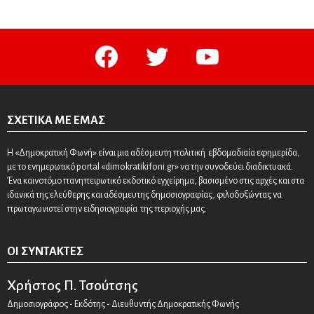
facebook
twitter
youtube
ΣΧΕΤΙΚΆ ΜΕ ΕΜΆΣ
Η «Δημοκρατική Φωνή» είναι μια αδέσμευτη πολιτική εβδομαδιαία εφημερίδα,
με το ενημερωτικό portal «dimokratikifoni.gr» να την συνοδεύει διαδικτυακά.
Ένα καινοτόμο πανηπειρωτικό εκδοτικό εγχείρημα, βασισμένο στις αρχές και στα
ιδανικά της ελεύθερης και αδέσμευτης δημοσιογραφίας, φιλοδοξώντας να
πρωταγωνιστεί στην ειδησιογραφία της περιοχής μας.
ΟΙ ΣΥΝΤΆΚΤΕΣ
Χρήστος Π. Τσούτσης
Δημοσιογράφος - Εκδότης - Διευθυντής Δημοκρατικής Φωνής