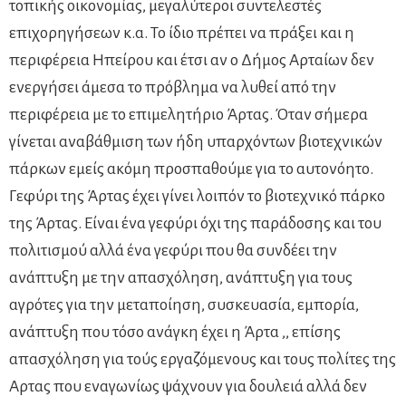
τοπικής οικονομίας, μεγαλύτεροι συντελεστές
επιχορηγήσεων κ.α. Το ίδιο πρέπει να πράξει και η
περιφέρεια Ηπείρου και έτσι αν ο Δήμος Αρταίων δεν
ενεργήσει άμεσα το πρόβλημα να λυθεί από την
περιφέρεια με το επιμελητήριο Άρτας. Όταν σήμερα
γίνεται αναβάθμιση των ήδη υπαρχόντων βιοτεχνικών
πάρκων εμείς ακόμη προσπαθούμε για το αυτονόητο.
Γεφύρι της Άρτας έχει γίνει λοιπόν το βιοτεχνικό πάρκο
της Άρτας. Είναι ένα γεφύρι όχι της παράδοσης και του
πολιτισμού αλλά ένα γεφύρι που θα συνδέει την
ανάπτυξη με την απασχόληση, ανάπτυξη για τους
αγρότες για την μεταποίηση, συσκευασία, εμπορία,
ανάπτυξη που τόσο ανάγκη έχει η Άρτα ,, επίσης
απασχόληση για τούς εργαζόμενους και τους πολίτες της
Αρτας που εναγωνίως ψάχνουν για δουλειά αλλά δεν