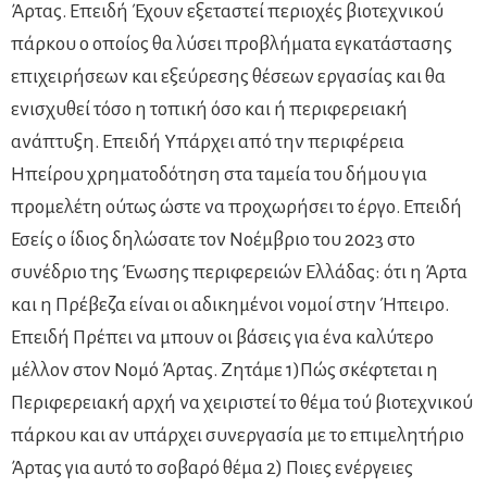
Άρτας. Επειδή Έχουν εξεταστεί περιοχές βιοτεχνικού
πάρκου ο οποίος θα λύσει προβλήματα εγκατάστασης
επιχειρήσεων και εξεύρεσης θέσεων εργασίας και θα
ενισχυθεί τόσο η τοπική όσο και ή περιφερειακή
ανάπτυξη. Επειδή Υπάρχει από την περιφέρεια
Ηπείρου χρηματοδότηση στα ταμεία του δήμου για
προμελέτη ούτως ώστε να προχωρήσει το έργο. Επειδή
Εσείς ο ίδιος δηλώσατε τον Νοέμβριο του 2023 στο
συνέδριο της Ένωσης περιφερειών Ελλάδας: ότι η Άρτα
και η Πρέβεζα είναι οι αδικημένοι νομοί στην Ήπειρο.
Επειδή Πρέπει να μπουν οι βάσεις για ένα καλύτερο
μέλλον στον Νομό Άρτας. Ζητάμε 1)Πώς σκέφτεται η
Περιφερειακή αρχή να χειριστεί το θέμα τού βιοτεχνικού
πάρκου και αν υπάρχει συνεργασία με το επιμελητήριο
Άρτας για αυτό το σοβαρό θέμα 2) Ποιες ενέργειες