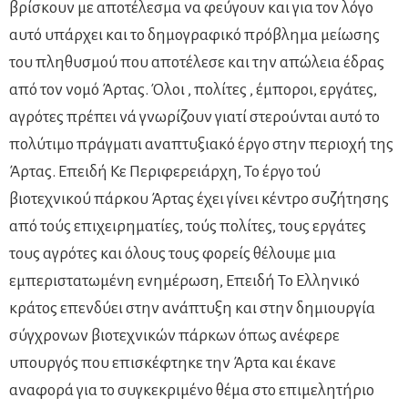
βρίσκουν με αποτέλεσμα να φεύγουν και για τον λόγο
αυτό υπάρχει και το δημογραφικό πρόβλημα μείωσης
του πληθυσμού που αποτέλεσε και την απώλεια έδρας
από τον νομό Άρτας. Όλοι , πολίτες , έμποροι, εργάτες,
αγρότες πρέπει νά γνωρίζουν γιατί στερούνται αυτό το
πολύτιμο πράγματι αναπτυξιακό έργο στην περιοχή της
Άρτας. Επειδή Κε Περιφερειάρχη, Το έργο τού
βιοτεχνικού πάρκου Άρτας έχει γίνει κέντρο συζήτησης
από τούς επιχειρηματίες, τούς πολίτες, τους εργάτες
τους αγρότες και όλους τους φορείς θέλουμε μια
εμπεριστατωμένη ενημέρωση, Επειδή Το Ελληνικό
κράτος επενδύει στην ανάπτυξη και στην δημιουργία
σύγχρονων βιοτεχνικών πάρκων όπως ανέφερε
υπουργός που επισκέφτηκε την Άρτα και έκανε
αναφορά για το συγκεκριμένο θέμα στο επιμελητήριο