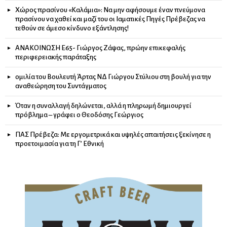
Χώρος πρασίνου «Καλάμια»: Να μην αφήσουμε έναν πνεύμονα
πρασίνου να χαθεί και μαζί του οι Ιαματικές Πηγές Πρέβεζας να
τεθούν σε άμεσο κίνδυνο εξάντλησης!
ΑΝΑΚΟΙΝΩΣΗ Ε65- Γιώργος Ζάψας, πρώην επικεφαλής
περιφερειακής παράταξης
ομιλία του Βουλευτή Άρτας ΝΔ Γιώργου Στύλιου στη βουλή για την
αναθεώρηση του Συντάγματος
Όταν η συναλλαγή δηλώνεται, αλλά η πληρωμή δημιουργεί
πρόβλημα – γράφει ο Θεοδόσης Γεώργιος
ΠΑΣ Πρέβεζα: Με εργομετρικά και υψηλές απαιτήσεις ξεκίνησε η
προετοιμασία για τη Γ’ Εθνική