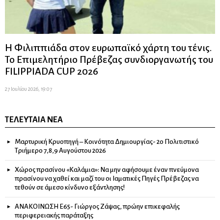
Η Φιλιππιάδα στον ευρωπαϊκό χάρτη του τένις.
Το Επιμελητήριο Πρέβεζας συνδιοργανωτής του
FILIPPIADA CUP 2026
27 Ιουλίου 2026, 19:07
ΤΕΛΕΥΤΑΊΑ ΝΈΑ
Μαρτυρική Κρυοπηγή – Κοινότητα Δημιουργίας- 2ο Πολιτιστικό
Τριήμερο 7,8,9 Αυγούστου 2026
Χώρος πρασίνου «Καλάμια»: Να μην αφήσουμε έναν πνεύμονα
πρασίνου να χαθεί και μαζί του οι Ιαματικές Πηγές Πρέβεζας να
τεθούν σε άμεσο κίνδυνο εξάντλησης!
ΑΝΑΚΟΙΝΩΣΗ Ε65- Γιώργος Ζάψας, πρώην επικεφαλής
περιφερειακής παράταξης