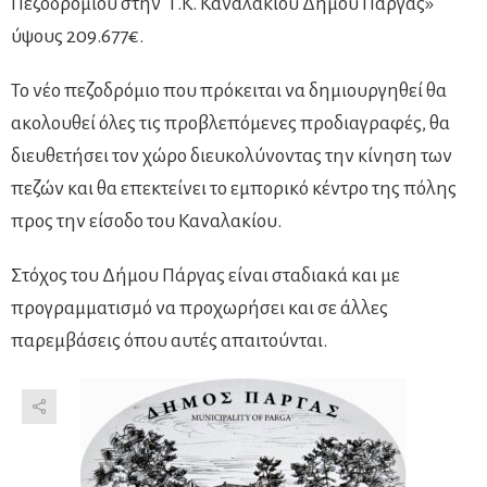
Πεζοδρομίου στην Τ.Κ. Καναλακίου Δήμου Πάργας»
ύψους 209.677€.
Το νέο πεζοδρόμιο που πρόκειται να δημιουργηθεί θα
ακολουθεί όλες τις προβλεπόμενες προδιαγραφές, θα
διευθετήσει τον χώρο διευκολύνοντας την κίνηση των
πεζών και θα επεκτείνει το εμπορικό κέντρο της πόλης
προς την είσοδο του Καναλακίου.
Στόχος του Δήμου Πάργας είναι σταδιακά και με
προγραμματισμό να προχωρήσει και σε άλλες
παρεμβάσεις όπου αυτές απαιτούνται.