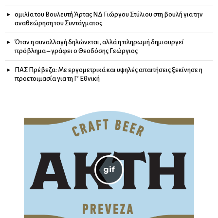
ομιλία του Βουλευτή Άρτας ΝΔ Γιώργου Στύλιου στη βουλή για την
αναθεώρηση του Συντάγματος
Όταν η συναλλαγή δηλώνεται, αλλά η πληρωμή δημιουργεί
πρόβλημα – γράφει ο Θεοδόσης Γεώργιος
ΠΑΣ Πρέβεζα: Με εργομετρικά και υψηλές απαιτήσεις ξεκίνησε η
προετοιμασία για τη Γ’ Εθνική