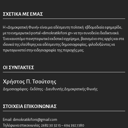
ΣΧΕΤΙΚΆ ΜΕ ΕΜΆΣ
Η «Δημοκρατική Φωνή» είναι μια αδέσμευτη πολιτική εβδομαδιαία εφημερίδα,
με το ενημερωτικό portal «dimokratikifoni.gr» να την συνοδεύει διαδικτυακά.
Ένα καινοτόμο πανηπειρωτικό εκδοτικό εγχείρημα, βασισμένο στις αρχές και στα
ιδανικά της ελεύθερης και αδέσμευτης δημοσιογραφίας, φιλοδοξώντας να
πρωταγωνιστεί στην ειδησιογραφία της περιοχής μας.
ΟΙ ΣΥΝΤΆΚΤΕΣ
Χρήστος Π. Τσούτσης
Δημοσιογράφος - Εκδότης - Διευθυντής Δημοκρατικής Φωνής
ΣΤΟΙΧΕΊΑ ΕΠΙΚΟΙΝΩΝΊΑΣ
Email:
dimokratikifoni@gmail.com
Τηλέφωνα επικοινωνίας: 2682 30 32 15 – 694 392 7380