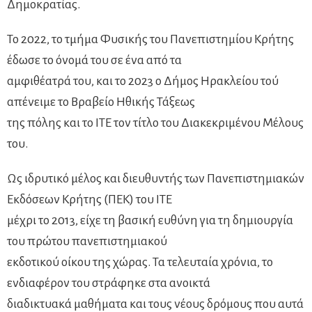
Δηµοκρατίας.
Το 2022, το τµήµα Φυσικής του Πανεπιστημίου Κρήτης
έδωσε το όνομά του σε ένα από τα
αμφιθέατρά του, και το 2023 ο Δήµος Ηρακλείου τού
απένειµε το Βραβείο Ηθικής Τάξεως
της πόλης και το ΙΤΕ τον τίτλο του Διακεκριμένου Μέλους
του.
Ως ιδρυτικό µέλος και διευθυντής των Πανεπιστημιακών
Εκδόσεων Κρήτης (ΠΕΚ) του ΙΤΕ
µέχρι το 2013, είχε τη βασική ευθύνη για τη δημιουργία
του πρώτου πανεπιστημιακού
εκδοτικού οίκου της χώρας. Τα τελευταία χρόνια, το
ενδιαφέρον του στράφηκε στα ανοικτά
διαδικτυακά µαθήµατα και τους νέους δρόµους που αυτά