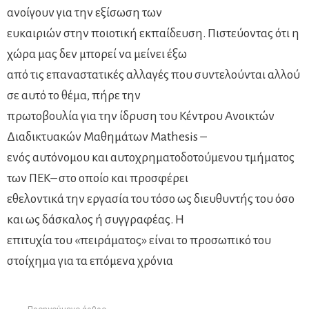
ανοίγουν για την εξίσωση των
ευκαιριών στην ποιοτική εκπαίδευση. Πιστεύοντας ότι η
χώρα µας δεν µπορεί να µείνει έξω
από τις επαναστατικές αλλαγές που συντελούνται αλλού
σε αυτό το θέµα, πήρε την
πρωτοβουλία για την ίδρυση του Κέντρου Ανοικτών
Διαδικτυακών Μαθηµάτων Mathesis –
ενός αυτόνοµου και αυτοχρηµατοδοτούµενου τμήματος
των ΠΕΚ– στο οποίο και προσφέρει
εθελοντικά την εργασία του τόσο ως διευθυντής του όσο
και ως δάσκαλος ή συγγραφέας. Η
επιτυχία του «πειράµατος» είναι το προσωπικό του
στοίχηµα για τα επόµενα χρόνια