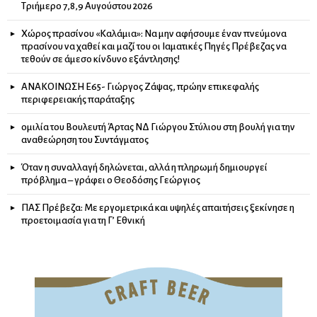
Τριήμερο 7,8,9 Αυγούστου 2026
Χώρος πρασίνου «Καλάμια»: Να μην αφήσουμε έναν πνεύμονα
πρασίνου να χαθεί και μαζί του οι Ιαματικές Πηγές Πρέβεζας να
τεθούν σε άμεσο κίνδυνο εξάντλησης!
ΑΝΑΚΟΙΝΩΣΗ Ε65- Γιώργος Ζάψας, πρώην επικεφαλής
περιφερειακής παράταξης
ομιλία του Βουλευτή Άρτας ΝΔ Γιώργου Στύλιου στη βουλή για την
αναθεώρηση του Συντάγματος
Όταν η συναλλαγή δηλώνεται, αλλά η πληρωμή δημιουργεί
πρόβλημα – γράφει ο Θεοδόσης Γεώργιος
ΠΑΣ Πρέβεζα: Με εργομετρικά και υψηλές απαιτήσεις ξεκίνησε η
προετοιμασία για τη Γ’ Εθνική