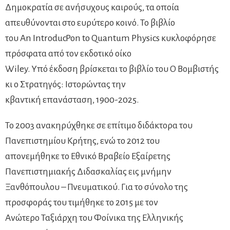
Δημοκρατία σε ανήσυχους καιρούς, τα οποία
απευθύνονται στο ευρύτερο κοινό. Το βιβλίο
του An IntroducPon to Quantum Physics κυκλοφόρησε
πρόσφατα από τον εκδοτικό οίκο
Wiley. Υπό έκδοση βρίσκεται το βιβλίο του Ο Βομβιστής
κι ο Στρατηγός: Ιστορώντας την
κβαντική επανάσταση, 1900-2025.
Το 2003 ανακηρύχθηκε σε επίτιμο διδάκτορα του
Πανεπιστημίου Κρήτης, ενώ το 2012 του
απονεμήθηκε το Εθνικό Βραβείο Εξαίρετης
Πανεπιστημιακής Διδασκαλίας εις µνήµην
Ξανθόπουλου – Πνευµατικού. Για το σύνολο της
προσφοράς του τιµήθηκε το 2015 µε τον
Ανώτερο Ταξιάρχη του Φοίνικα της Ελληνικής