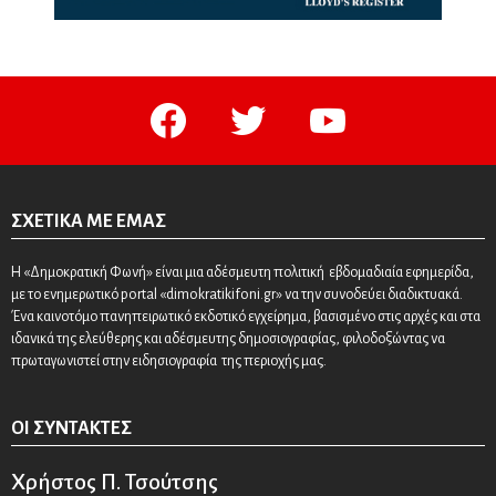
facebook
twitter
youtube
ΣΧΕΤΙΚΆ ΜΕ ΕΜΆΣ
Η «Δημοκρατική Φωνή» είναι μια αδέσμευτη πολιτική εβδομαδιαία εφημερίδα,
με το ενημερωτικό portal «dimokratikifoni.gr» να την συνοδεύει διαδικτυακά.
Ένα καινοτόμο πανηπειρωτικό εκδοτικό εγχείρημα, βασισμένο στις αρχές και στα
ιδανικά της ελεύθερης και αδέσμευτης δημοσιογραφίας, φιλοδοξώντας να
πρωταγωνιστεί στην ειδησιογραφία της περιοχής μας.
ΟΙ ΣΥΝΤΆΚΤΕΣ
Χρήστος Π. Τσούτσης