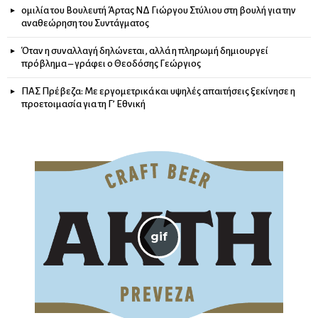
ομιλία του Βουλευτή Άρτας ΝΔ Γιώργου Στύλιου στη βουλή για την
αναθεώρηση του Συντάγματος
Όταν η συναλλαγή δηλώνεται, αλλά η πληρωμή δημιουργεί
πρόβλημα – γράφει ο Θεοδόσης Γεώργιος
ΠΑΣ Πρέβεζα: Με εργομετρικά και υψηλές απαιτήσεις ξεκίνησε η
προετοιμασία για τη Γ’ Εθνική