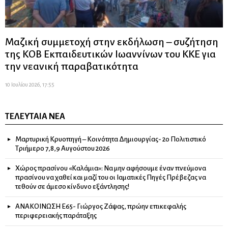
Μαζική συμμετοχή στην εκδήλωση – συζήτηση
της ΚΟΒ Εκπαιδευτικών Ιωαννίνων του ΚΚΕ για
την νεανική παραβατικότητα
10 Ιουλίου 2026, 17:55
ΤΕΛΕΥΤΑΊΑ ΝΈΑ
Μαρτυρική Κρυοπηγή – Κοινότητα Δημιουργίας- 2ο Πολιτιστικό
Τριήμερο 7,8,9 Αυγούστου 2026
Χώρος πρασίνου «Καλάμια»: Να μην αφήσουμε έναν πνεύμονα
πρασίνου να χαθεί και μαζί του οι Ιαματικές Πηγές Πρέβεζας να
τεθούν σε άμεσο κίνδυνο εξάντλησης!
ΑΝΑΚΟΙΝΩΣΗ Ε65- Γιώργος Ζάψας, πρώην επικεφαλής
περιφερειακής παράταξης