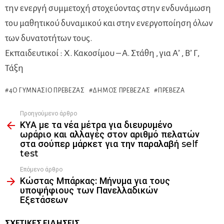
την ενεργή συμμετοχή στοχεύοντας στην ενδυνάμωση
του μαθητικού δυναμικού και στην ενεργοποίηση όλων
των δυνατοτήτων τους.
Εκπαιδευτικοί : Χ. Κακοσίμου – Α. Στάθη , για Α’ , Β’ Γ,
Τάξη
4Ο ΓΥΜΝΆΣΙΟ ΠΡΈΒΕΖΑΣ
ΔΉΜΟΣ ΠΡΈΒΕΖΑΣ
ΠΡΈΒΕΖΑ
Προηγούμενο άρθρο
See
ΚΥΑ με τα νέα μέτρα για διευρυμένο
more
ωράριο και αλλαγές στον αριθμό πελατών
στα σούπερ μάρκετ για την παραλαβή self
test
Επόμενο άρθρο
Κώστας Μπάρκας: Μήνυμα για τους
υποψήφιους των Πανελλαδικών
Εξετάσεων
ΣΧΕΤΙΚΈΣ ΕΙΔΉΣΕΙΣ