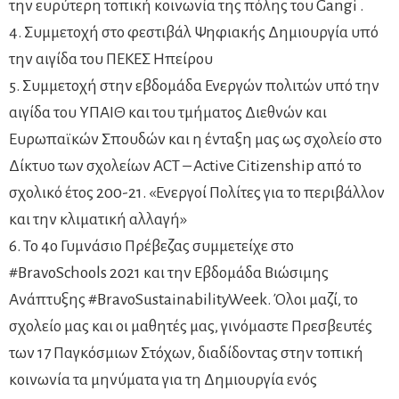
την ευρύτερη τοπική κοινωνία της πόλης του Gangi .
4. Συμμετοχή στο φεστιβάλ Ψηφιακής Δημιουργία υπό
την αιγίδα του ΠΕΚΕΣ Ηπείρου
5. Συμμετοχή στην εβδομάδα Ενεργών πολιτών υπό την
αιγίδα του ΥΠΑΙΘ και του τμήματος Διεθνών και
Ευρωπαϊκών Σπουδών και η ένταξη μας ως σχολείο στο
Δίκτυο των σχολείων ACT – Active Citizenship από το
σχολικό έτος 200-21. «Ενεργοί Πολίτες για το περιβάλλον
και την κλιματική αλλαγή»
6. Το 4ο Γυμνάσιο Πρέβεζας συμμετείχε στο
#BravoSchools 2021 και την Εβδομάδα Βιώσιμης
Ανάπτυξης #BravoSustainabilityWeek. Όλοι μαζί, το
σχολείο μας και οι μαθητές μας, γινόμαστε Πρεσβευτές
των 17 Παγκόσμιων Στόχων, διαδίδοντας στην τοπική
κοινωνία τα μηνύματα για τη Δημιουργία ενός