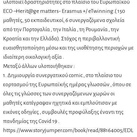
υλοποιεί δραστηριότητες στο πλαίσιο του Ευρωπαϊκού
ECO –Herit@ge matters- Erasmus +/ eTwinning.( 150
μαθητές, 50 εκπαιδευτικοί, 6 συνεργαζόμενα σχολεία
από την Πορτογαλία , την Ιταλία , τη Ρουμανία , την
Κροατία και την Ελλάδα). Στόχος η περιβαλλοντική
ευαισθητοποίηση μέσω και της υιοθέτησης περιοχών με
ιδιαίτερη οικολογική αξία .
Μεταξύ άλλων υλοποιήθηκαν :
1. Δημιουργία συνεργατικού comic , στο πλαίσιο του
εορτασμού της Ευρωπαϊκής ημέρας γλωσσών , όπου σε
όλες τις γλώσσες των συνεργαζόμενων χωρών οι
μαθητές κατέγραψαν ηχητικά και εμπλούτισαν με
εικόνες οδηγίες , συμβουλές προφύλαξης έναντι της
πανδημίας της Covid 19 .
https://www.storyjumper.com/book/read/88164005/EDL