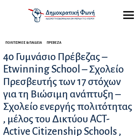
Menu
ΠΟΛΙΤΙΣΜΌΣ & ΠΑΙΔΕΊΑ
ΠΡΈΒΕΖΑ
4o Γυμνάσιο Πρέβεζας –
Etwinning School – Σχολείο
Πρεσβευτής των 17 στόχων
για τη Βιώσιμη ανάπτυξη –
Σχολείο ενεργής πολιτότητας
, μέλος του Δικτύου ACT-
Active Citizenship Schools ,