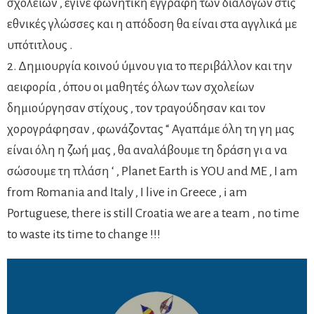
σχολείων , έγινε φωνητική εγγραφή των διαλόγων στις
εθνικές γλώσσες και η απόδοση θα είναι στα αγγλικά με
υπότιτλους .
2. Δημιουργία κοινού ύμνου για το περιβάλλον και την
αειφορία , όπου οι μαθητές όλων των σχολείων
δημιούργησαν στίχους , τον τραγούδησαν και τον
χορογράφησαν , φωνάζοντας “ Αγαπάμε όλη τη γη μας
είναι όλη η ζωή μας , θα αναλάβουμε τη δράση γι α να
σώσουμε τη πλάση ‘ , Planet Earth is YOU and ME , I am
from Romania and Italy , I live in Greece , i am
Portuguese, there is still Croatia we are a team , no time
to waste its time to change !!!