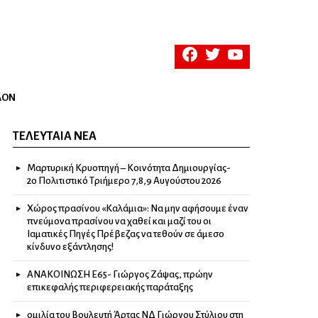
facebook
twitter
youtube
ΛΟΝ
ΤΕΛΕΥΤΑΊΑ ΝΈΑ
Μαρτυρική Κρυοπηγή – Κοινότητα Δημιουργίας-
2ο Πολιτιστικό Τριήμερο 7,8,9 Αυγούστου 2026
Χώρος πρασίνου «Καλάμια»: Να μην αφήσουμε έναν
πνεύμονα πρασίνου να χαθεί και μαζί του οι
Ιαματικές Πηγές Πρέβεζας να τεθούν σε άμεσο
κίνδυνο εξάντλησης!
ΑΝΑΚΟΙΝΩΣΗ Ε65- Γιώργος Ζάψας, πρώην
επικεφαλής περιφερειακής παράταξης
ομιλία του Βουλευτή Άρτας ΝΔ Γιώργου Στύλιου στη