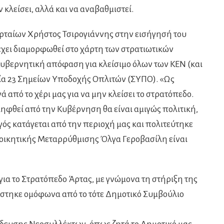
 κλείσει, αλλά και να αναβαθμιστεί.
Αρταίων Χρήστος Τσιρογιάννης στην εισήγησή του
έχει διαμορφωθεί στο χάρτη των στρατιωτικών
Κυβερνητική απόφαση για κλείσιμο όλων των ΚΕΝ (και
γία 23 Σημείων Υποδοχής Οπλιτών (ΣΥΠΟ). «Ως
 από το χέρι μας για να μην κλείσει το στρατόπεδο.
φθεί από την Κυβέρνηση θα είναι αμιγώς πολιτική,
γός κατάγεται από την περιοχή μας και πολιτεύτηκε
ιοικητικής Μεταρρύθμισης Όλγα Γεροβασίλη είναι
ια το Στρατόπεδο Άρτας, με γνώμονα τη στήριξη της
ίστηκε ομόφωνα από το τότε Δημοτικό Συμβούλιο