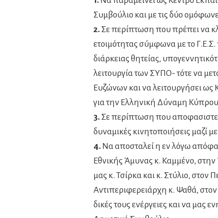
1.
Να παραμείνει ως Κέντρο Εκπαί
Συμβούλιο και με τις δύο ομόφωνε
2.
Σε περίπτωση που πρέπει να κλ
ετοιμότητας σύμφωνα με το Γ.Ε.Σ.
διάρκειας θητείας, υπογεννητικό
λειτουργία των ΣΥΠΟ- τότε να με
Ευζώνων και να λειτουργήσει ως
για την Ελληνική Δύναμη Κύπρου
3.
Σε περίπτωση που αποφασιστεί 
δυναμικές κινητοποιήσεις μαζί με
4.
Να αποσταλεί η εν λόγω απόφα
Εθνικής Άμυνας κ. Καμμένο, στην
μας κ. Τσίρκα και κ. Στύλιο, στον
Αντιπεριφερειάρχη κ. Ψαθά, στον 
δικές τους ενέργειες και να μας 