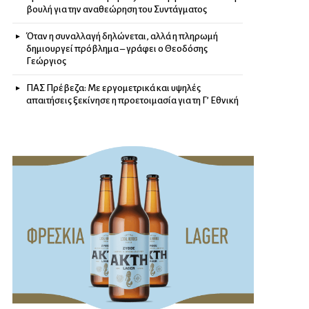
βουλή για την αναθεώρηση του Συντάγματος
Όταν η συναλλαγή δηλώνεται, αλλά η πληρωμή
δημιουργεί πρόβλημα – γράφει ο Θεοδόσης
Γεώργιος
ΠΑΣ Πρέβεζα: Με εργομετρικά και υψηλές
απαιτήσεις ξεκίνησε η προετοιμασία για τη Γ’ Εθνική