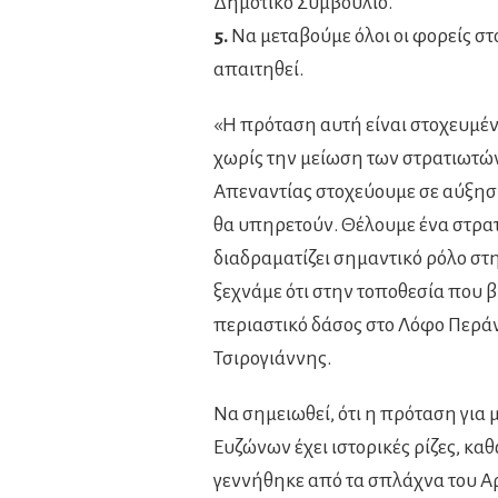
Δημοτικό Συμβούλιο.
5.
Να μεταβούμε όλοι οι φορείς σ
απαιτηθεί.
«Η πρόταση αυτή είναι στοχευμέν
χωρίς την μείωση των στρατιωτών
Απεναντίας στοχεύουμε σε αύξησ
θα υπηρετούν. Θέλουμε ένα στρα
διαδραματίζει σημαντικό ρόλο στ
ξεχνάμε ότι στην τοποθεσία που β
περιαστικό δάσος στο Λόφο Περάν
Τσιρογιάννης.
Να σημειωθεί, ότι η πρόταση για
Ευζώνων έχει ιστορικές ρίζες, κ
γεννήθηκε από τα σπλάχνα του Αρ