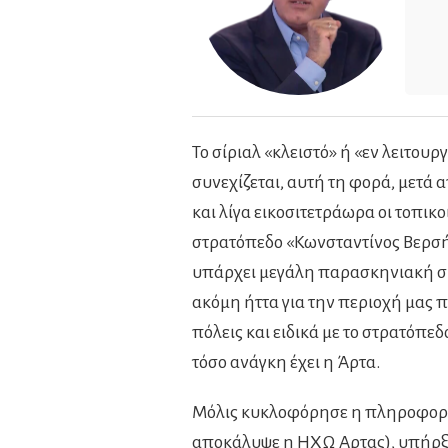
Το σίριαλ «κλειστό» ή «εν λειτου
συνεχίζεται, αυτή τη φορά, μετά 
και λίγα εικοσιτετράωρα οι τοπικ
στρατόπεδο «Κωνσταντίνος Βερσή»
υπάρχει μεγάλη παρασκηνιακή συζή
ακόμη ήττα για την περιοχή μας π
πόλεις και ειδικά με το στρατόπε
τόσο ανάγκη έχει η Άρτα.
Μόλις κυκλοφόρησε η πληροφορία 
αποκάλυψε η ΗΧΩ Αρτας), υπήρξε 