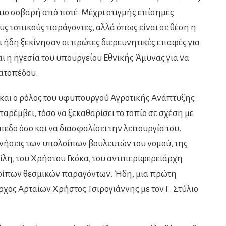
πιο σοβαρή από ποτέ. Μέχρι στιγμής επίσημες
υς τοπικούς παράγοντες, αλλά όπως είναι σε θέση η
ήδη ξεκίνησαν οι πρώτες διερευνητικές επαφές για
ι η ηγεσία του υπουργείου Εθνικής Άμυνας για να
ρατοπέδου.
ι και ο ρόλος του υφυπουργού Αγροτικής Ανάπτυξης
παρέμβει, τόσο να ξεκαθαρίσει το τοπίο σε σχέση με
πεδο όσο και να διασφαλίσει την λειτουργία του.
ινήσεις των υπολοίπων βουλευτών του νομού, της
η, του Χρήστου Γκόκα, του αντιπεριφερειάρχη
λοίπων θεσμικών παραγόντων. Ήδη, μια πρώτη
ρχος Αρταίων Χρήστος Τσιρογιάννης με τον Γ. Στύλιο