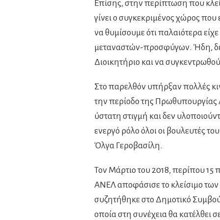
Επίσης, στην περίπτωση που κλείσε
γίνει ο συγκεκριμένος χώρος που ε
να θυμίσουμε ότι παλαιότερα είχε
μεταναστών-προσφύγων. Ήδη, δειλ
Διοικητήριο και να συγκεντρωθούν
Στο παρελθόν υπήρξαν πολλές κιν
την περίοδο της Πρωθυπουργίας 
ύστατη στιγμή και δεν υλοποιούντ
ενεργό ρόλο όλοι οι βουλευτές του
Όλγα Γεροβασίλη.
Τον Μάρτιο του 2018, περίπου 15 
ΑΝΕΛ αποφάσισε το κλείσιμο των
συζητήθηκε στο Δημοτικό Συμβούλ
οποία στη συνέχεια θα κατέλθει σ