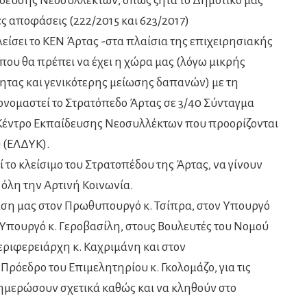
δευσης Νεοσυλλέκτων, όπως ζητά το Δημοτικό μας
ς αποφάσεις (222/2015 και 623/2017)
είσει το ΚΕΝ Άρτας -στα πλαίσια της επιχειρησιακής
 που θα πρέπει να έχει η χώρα μας (λόγω μικρής
τητας και γενικότερης μείωσης δαπανών) με τη
τονομαστεί το Στρατόπεδο Άρτας σε 3/40 Σύνταγμα
 Κέντρο Εκπαίδευσης Νεοσυλλέκτων που προορίζονται
 (ΕΛΔΥΚ).
το κλείσιμο του Στρατοπέδου της Άρτας, να γίνουν
 όλη την Αρτινή Κοινωνία.
ση μας στον Πρωθυπουργό κ. Τσίπρα, στον Υπουργό
 Υπουργό κ. Γεροβασίλη, στους Βουλευτές του Νομού
 Περιφερειάρχη κ. Καχριμάνη και στον
Πρόεδρο του Επιμελητηρίου κ. Γκολομάζο, για τις
ενημερώσουν σχετικά καθώς και να κληθούν στο