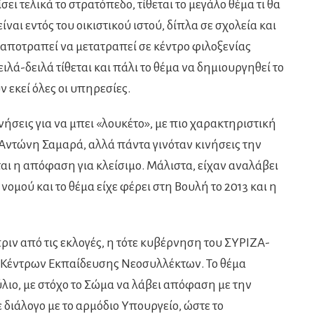
ι τελικά το στρατόπεδο, τίθεται το μεγάλο θέμα τι θα
ίναι εντός του οικιστικού ιστού, δίπλα σε σχολεία και
 αποτραπεί να μετατραπεί σε κέντρο φιλοξενίας
ά-δειλά τίθεται και πάλι το θέμα να δημιουργηθεί το
 εκεί όλες οι υπηρεσίες.
ήσεις για να μπει «λουκέτο», με πιο χαρακτηριστική
Αντώνη Σαμαρά, αλλά πάντα γινόταν κινήσεις την
αι η απόφαση για κλείσιμο. Μάλιστα, είχαν αναλάβει
 νομού και το θέμα είχε φέρει στη Βουλή το 2013 και η
πριν από τις εκλογές, η τότε κυβέρνηση του ΣΥΡΙΖΑ-
 Κέντρων Εκπαίδευσης Νεοσυλλέκτων. Το θέμα
ιο, με στόχο το Σώμα να λάβει απόφαση με την
ε διάλογο με το αρμόδιο Υπουργείο, ώστε το