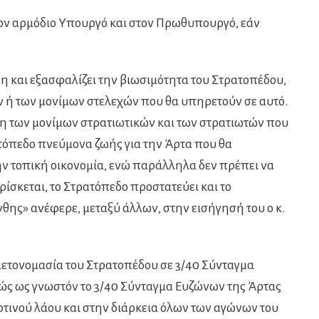
τον αρμόδιο Υπουργό και στον Πρωθυπουργό, εάν
η και εξασφαλίζει την βιωσιμότητα του Στρατοπέδου,
 ή των μονίμων στελεχών που θα υπηρετούν σε αυτό.
η των μονίμων στρατιωτικών και των στρατιωτών που
τόπεδο πνεύμονα ζωής για την Άρτα που θα
ην τοπική οικονομία, ενώ παράλληλα δεν πρέπει να
ρίσκεται, το Στρατόπεδο προστατεύει και το
θης» ανέφερε, μεταξύ άλλων, στην εισήγησή του ο κ.
 μετονομασία του Στρατοπέδου σε 3/40 Σύνταγμα
αθώς ως γνωστόν το 3/40 Σύνταγμα Ευζώνων της Άρτας
τινού λάου και στην διάρκεια όλων των αγώνων του