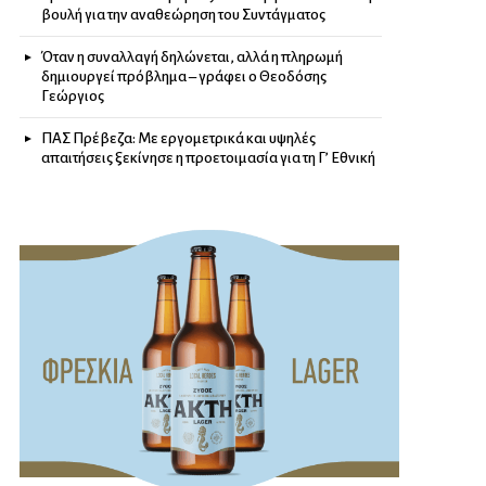
βουλή για την αναθεώρηση του Συντάγματος
Όταν η συναλλαγή δηλώνεται, αλλά η πληρωμή
δημιουργεί πρόβλημα – γράφει ο Θεοδόσης
Γεώργιος
ΠΑΣ Πρέβεζα: Με εργομετρικά και υψηλές
απαιτήσεις ξεκίνησε η προετοιμασία για τη Γ’ Εθνική