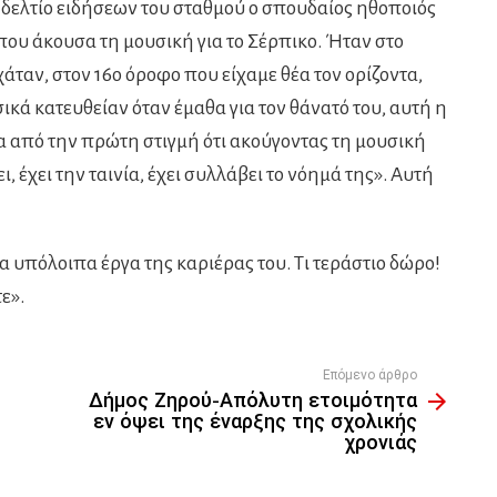
δελτίο ειδήσεων του σταθμού ο σπουδαίος ηθοποιός
ου άκουσα τη μουσική για το Σέρπικο. Ήταν στο
ταν, στον 16ο όροφο που είχαμε θέα τον ορίζοντα,
ικά κατευθείαν όταν έμαθα για τον θάνατό του, αυτή η
 από την πρώτη στιγμή ότι ακούγοντας τη μουσική
ει, έχει την ταινία, έχει συλλάβει το νόημά της». Αυτή
 υπόλοιπα έργα της καριέρας του. Τι τεράστιο δώρο!
ε».
Επόμενο άρθρο
Δήμος Ζηροὐ-Απόλυτη ετοιμότητα
εν όψει της έναρξης της σχολικής
χρονιάς