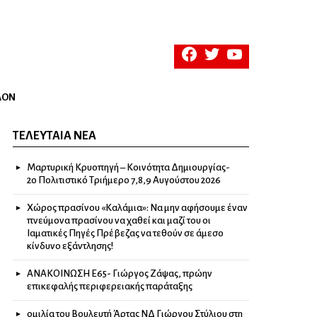
facebook
twitter
youtube
ΛΟΝ
ΤΕΛΕΥΤΑΊΑ ΝΈΑ
Μαρτυρική Κρυοπηγή – Κοινότητα Δημιουργίας-
2ο Πολιτιστικό Τριήμερο 7,8,9 Αυγούστου 2026
Χώρος πρασίνου «Καλάμια»: Να μην αφήσουμε έναν
πνεύμονα πρασίνου να χαθεί και μαζί του οι
Ιαματικές Πηγές Πρέβεζας να τεθούν σε άμεσο
κίνδυνο εξάντλησης!
ΑΝΑΚΟΙΝΩΣΗ Ε65- Γιώργος Ζάψας, πρώην
επικεφαλής περιφερειακής παράταξης
ομιλία του Βουλευτή Άρτας ΝΔ Γιώργου Στύλιου στη