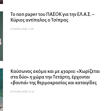
Το non paper του ΠΑΣΟΚ για την ΕΛ.Α.Σ. –
Κύριος αντίπαλος ο Τσίπρας
21 Ιουλίου 2026, 11:29
Καύσωνας ακόμα και με 43αρια: «Χωρίζεται
στα δύο» η χώρα την Τετάρτη, έρχονται
«βουτιά» της θερμοκρασίας και καταιγίδες
20 Ιουλίου 2026, 13:47