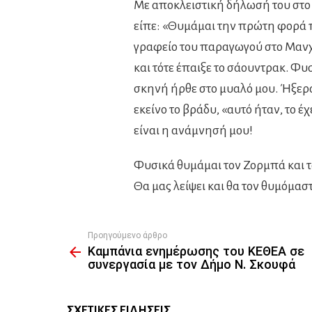
Με αποκλειστική δήλωσή του στο 
είπε: «Θυμάμαι την πρώτη φορά π
γραφείο του παραγωγού στο Μανχά
και τότε έπαιξε το σάουντρακ. Φυσ
σκηνή ήρθε στο μυαλό μου. Ήξερα
εκείνο το βράδυ, «αυτό ήταν, το έχ
είναι η ανάμνησή μου!
Φυσικά θυμάμαι τον Ζορμπά και τα
Θα μας λείψει και θα τον θυμόμαστ
Προηγούμενο άρθρο
See
Καμπάνια ενημέρωσης του ΚΕΘΕΑ σε
more
συνεργασία με τον Δήμο Ν. Σκουφά
ΣΧΕΤΙΚΈΣ ΕΙΔΉΣΕΙΣ