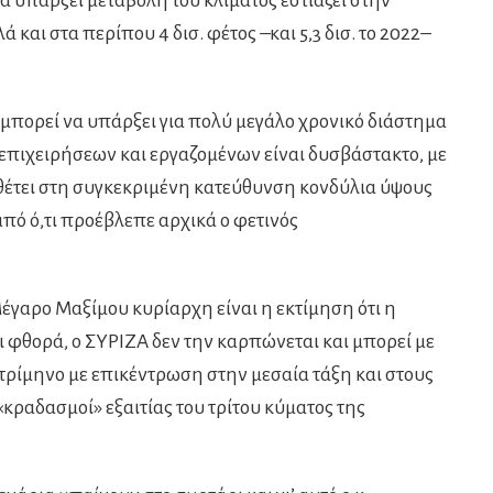
να υπάρξει μεταβολή του κλίματος εστιάζει στην
 και στα περίπου 4 δισ. φέτος –και 5,3 δισ. το 2022–
 μπορεί να υπάρξει για πολύ μεγάλο χρονικό διάστημα
 επιχειρήσεων και εργαζομένων είναι δυσβάστακτο, με
θέτει στη συγκεκριμένη κατεύθυνση κονδύλια ύψους
από ό,τι προέβλεπε αρχικά ο φετινός
Μέγαρο Μαξίμου κυρίαρχη είναι η εκτίμηση ότι η
φθορά, ο ΣΥΡΙΖΑ δεν την καρπώνεται και μπορεί με
 τρίμηνο με επικέντρωση στην μεσαία τάξη και στους
κραδασμοί» εξαιτίας του τρίτου κύματος της