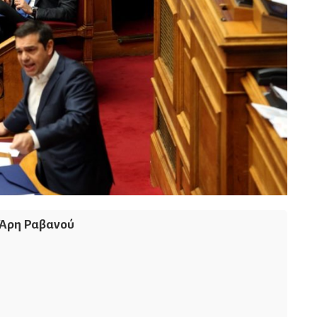
Άρη Ραβανού