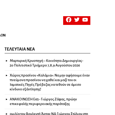
facebook
twitter
youtube
ΛΟΝ
ΤΕΛΕΥΤΑΊΑ ΝΈΑ
Μαρτυρική Κρυοπηγή – Κοινότητα Δημιουργίας-
2ο Πολιτιστικό Τριήμερο 7,8,9 Αυγούστου 2026
Χώρος πρασίνου «Καλάμια»: Να μην αφήσουμε έναν
πνεύμονα πρασίνου να χαθεί και μαζί του οι
Ιαματικές Πηγές Πρέβεζας να τεθούν σε άμεσο
κίνδυνο εξάντλησης!
ΑΝΑΚΟΙΝΩΣΗ Ε65- Γιώργος Ζάψας, πρώην
επικεφαλής περιφερειακής παράταξης
ομιλία του Βουλευτή Άρτας ΝΔ Γιώργου Στύλιου στη