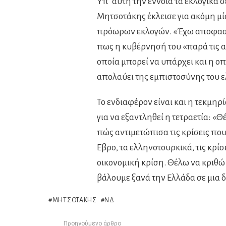
Yπ’ αυτή την έννοια τα εκλογικά σ
Μητσοτάκης έκλεισε για ακόμη μία
πρόωρων εκλογών. «Έχω αποφασίσ
πως η κυβέρνησή του «παρά τις α
οποία μπορεί να υπάρχει και η οπ
απολαύει της εμπιστοσύνης του ε
Το ενδιαφέρον είναι και η τεκμ
για να εξαντληθεί η τετραετία: «Θέ
πώς αντιμετώπισα τις κρίσεις που
Εβρο, τα ελληνοτουρκικά, τις κρίσ
οικονομική κρίση. Θέλω να κριθώ 
βάλουμε ξανά την Ελλάδα σε μια 
ΜΗΤΣΟΤΆΚΗΣ
ΝΔ
Προηγούμενο άρθρο
See