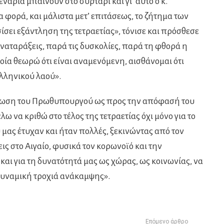
ενάρια μπαίνουν στο συρτάρι και γι’ αυτό ο κ.
 φορά, και μάλιστα μετ’ επιτάσεως, το ζήτημα των
ει εξάντληση της τετραετίας», τόνισε και πρόσθεσε
ναταράξεις, παρά τις δυσκολίες, παρά τη φθορά η
οία θεωρώ ότι είναι αναμενόμενη, αισθάνομαι ότι
λληνικού λαού».
ηρίωση του Πρωθυπουργού ως προς την απόφασή του
λω να κριθώ στο τέλος της τετραετίας όχι μόνο για το
 μας έτυχαν και ήταν πολλές, ξεκινώντας από τον
εις στο Αιγαίο, φυσικά τον κορωνοϊό και την
και για τη δυνατότητά μας ως χώρας, ως κοινωνίας, να
δυναμική τροχιά ανάκαμψης».
Επόμενο άρθρο