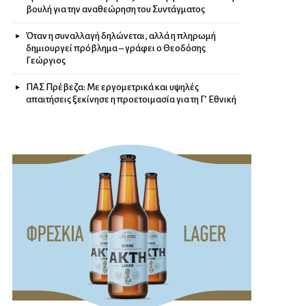
βουλή για την αναθεώρηση του Συντάγματος
Όταν η συναλλαγή δηλώνεται, αλλά η πληρωμή
δημιουργεί πρόβλημα – γράφει ο Θεοδόσης
Γεώργιος
ΠΑΣ Πρέβεζα: Με εργομετρικά και υψηλές
απαιτήσεις ξεκίνησε η προετοιμασία για τη Γ’ Εθνική