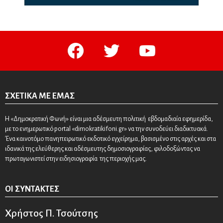
facebook
twitter
youtube
ΣΧΕΤΙΚΆ ΜΕ ΕΜΆΣ
Η «Δημοκρατική Φωνή» είναι μια αδέσμευτη πολιτική εβδομαδιαία εφημερίδα,
με το ενημερωτικό portal «dimokratikifoni.gr» να την συνοδεύει διαδικτυακά.
Ένα καινοτόμο πανηπειρωτικό εκδοτικό εγχείρημα, βασισμένο στις αρχές και στα
ιδανικά της ελεύθερης και αδέσμευτης δημοσιογραφίας, φιλοδοξώντας να
πρωταγωνιστεί στην ειδησιογραφία της περιοχής μας.
ΟΙ ΣΥΝΤΆΚΤΕΣ
Χρήστος Π. Τσούτσης