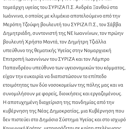
τομεάρχη υγείας του ΣΥΡΙΖΑ Π.Σ. Ανδρέα Ξανθού στα
Ιωάννινα, ο οποίος με κλιμάκιο αποτελούμενο από την
Μερόπη Τζούφη βουλευτή του ΣΥΡΙΖΑ Π.Σ., τον Σάββα
Δημητριάδη, συντονιστή της ΝΕ Ιωαννίνων, τον πρώην
βουλευτή Χρήστο Μαντά, τον Δημήτρη Τζιάλλα
υπεύθυνο της θεματικής Υγείας στην Νομαρχιακή
Επιτροπή Ιωαννίνων του ΣΥΡΙΖΑ και τον Λάμπρο
Παπανδρέου υπεύθυνο των υγειονομικών του κόμματος,
είχαν την ευκαιρία να διαπιστώσουν το επίπεδο
ετοιμότητας των δύο νοσοκομείων της πόλης μας και να
συνομιλήσουν με φορείς, διοικήσεις και εργαζομένους.
Η αποτυχημένη διαχείριση της πανδημίας από την
κυβέρνηση της Νέας Δημοκρατίας, μια Κυβέρνηση που
δεν πιστεύει στο Δημόσιο Σύστημα Υγείας και στο ισχυρό
Κοινωνικό Κράτος, μεταφράζεται σε κρίση στελέχωσης,