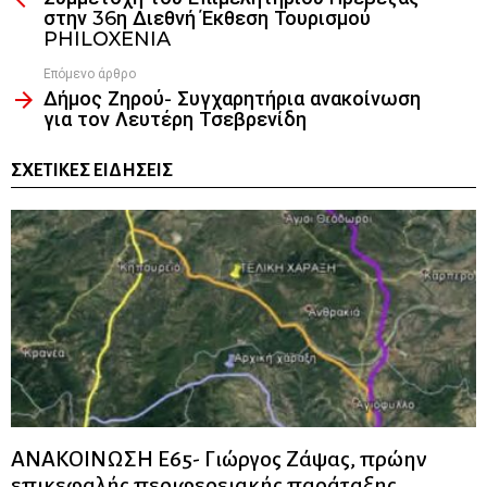
στην 36η Διεθνή Έκθεση Τουρισμού
PHILOXENIA
Επόμενο άρθρο
Δήμος Ζηρού- Συγχαρητήρια ανακοίνωση
για τον Λευτέρη Τσεβρενίδη
ΣΧΕΤΙΚΈΣ ΕΙΔΉΣΕΙΣ
ΑΝΑΚΟΙΝΩΣΗ Ε65- Γιώργος Ζάψας, πρώην
επικεφαλής περιφερειακής παράταξης