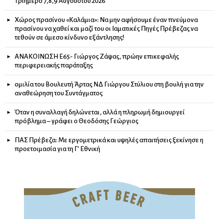
Τριήμερο 7,8,9 Αυγούστου 2026
Χώρος πρασίνου «Καλάμια»: Να μην αφήσουμε έναν πνεύμονα
πρασίνου να χαθεί και μαζί του οι Ιαματικές Πηγές Πρέβεζας να
τεθούν σε άμεσο κίνδυνο εξάντλησης!
ΑΝΑΚΟΙΝΩΣΗ Ε65- Γιώργος Ζάψας, πρώην επικεφαλής
περιφερειακής παράταξης
ομιλία του Βουλευτή Άρτας ΝΔ Γιώργου Στύλιου στη βουλή για την
αναθεώρηση του Συντάγματος
Όταν η συναλλαγή δηλώνεται, αλλά η πληρωμή δημιουργεί
πρόβλημα – γράφει ο Θεοδόσης Γεώργιος
ΠΑΣ Πρέβεζα: Με εργομετρικά και υψηλές απαιτήσεις ξεκίνησε η
προετοιμασία για τη Γ’ Εθνική