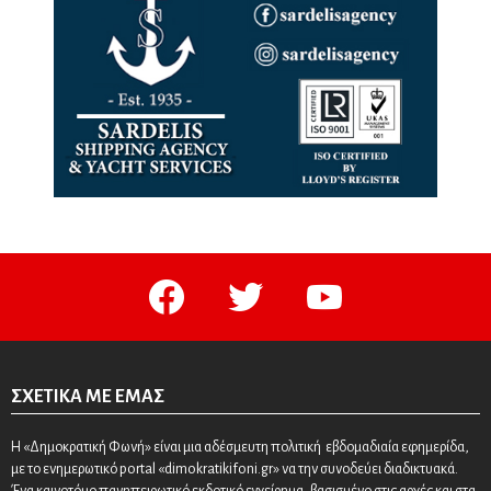
facebook
twitter
youtube
ΣΧΕΤΙΚΆ ΜΕ ΕΜΆΣ
Η «Δημοκρατική Φωνή» είναι μια αδέσμευτη πολιτική εβδομαδιαία εφημερίδα,
με το ενημερωτικό portal «dimokratikifoni.gr» να την συνοδεύει διαδικτυακά.
Ένα καινοτόμο πανηπειρωτικό εκδοτικό εγχείρημα, βασισμένο στις αρχές και στα