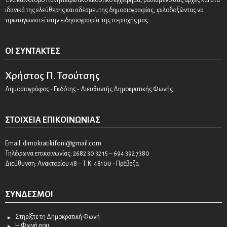
ιδανικά της ελεύθερης και αδέσμευτης δημοσιογραφίας, φιλοδοξώντας να
πρωταγωνιστεί στην ειδησιογραφία της περιοχής μας.
ΟΙ ΣΥΝΤΆΚΤΕΣ
Χρήστος Π. Τσούτσης
Δημοσιογράφος - Εκδότης - Διευθυντής Δημοκρατικής Φωνής
ΣΤΟΙΧΕΊΑ ΕΠΙΚΟΙΝΩΝΊΑΣ
Email:
dimokratikifoni@gmail.com
Τηλέφωνα επικοινωνίας: 2682 30 32 15 – 694 392 7380
Διεύθυνση: Ανακτορίου 48 – Τ.Κ. 48100 - Πρέβεζα
ΣΎΝΔΕΣΜΟΙ
Στηρίξτε τη Δημοκρατική Φωνή
Η Φωνή σου