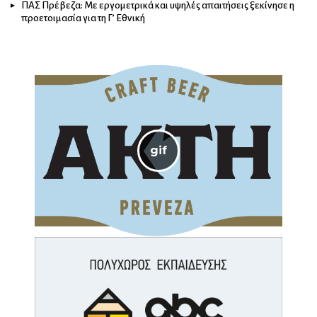
ΠΑΣ Πρέβεζα: Με εργομετρικά και υψηλές απαιτήσεις ξεκίνησε η
προετοιμασία για τη Γ’ Εθνική