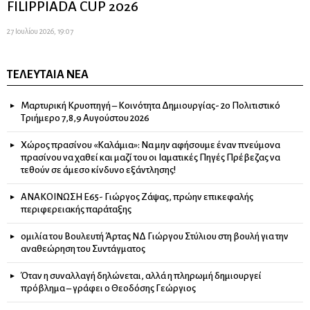
FILIPPIADA CUP 2026
27 Ιουλίου 2026, 19:07
ΤΕΛΕΥΤΑΊΑ ΝΈΑ
Μαρτυρική Κρυοπηγή – Κοινότητα Δημιουργίας- 2ο Πολιτιστικό
Τριήμερο 7,8,9 Αυγούστου 2026
Χώρος πρασίνου «Καλάμια»: Να μην αφήσουμε έναν πνεύμονα
πρασίνου να χαθεί και μαζί του οι Ιαματικές Πηγές Πρέβεζας να
τεθούν σε άμεσο κίνδυνο εξάντλησης!
ΑΝΑΚΟΙΝΩΣΗ Ε65- Γιώργος Ζάψας, πρώην επικεφαλής
περιφερειακής παράταξης
ομιλία του Βουλευτή Άρτας ΝΔ Γιώργου Στύλιου στη βουλή για την
αναθεώρηση του Συντάγματος
Όταν η συναλλαγή δηλώνεται, αλλά η πληρωμή δημιουργεί
πρόβλημα – γράφει ο Θεοδόσης Γεώργιος