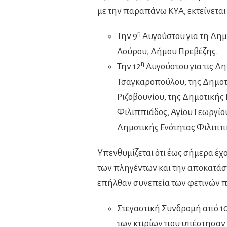
με την παραπάνω ΚΥΑ, εκτείνεται
η
Την 9
Αυγούστου για τη Δημ
Λούρου, Δήμου Πρεβέζης.
η
Την 12
Αυγούστου για τις Δη
Τσαγκαροπούλου, της Δημοτι
Ριζοβουνίου, της Δημοτικής
Φιλιππιάδος, Αγίου Γεωργίο
Δημοτικής Ενότητας Φιλιππ
Υπενθυμίζεται ότι έως σήμερα έχο
των πληγέντων και την αποκατάστ
επήλθαν συνεπεία των φετινών π
Στεγαστική Συνδρομή από 1
των κτιρίων που υπέστησαν 