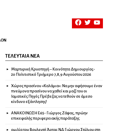
facebook
twitter
youtube
ΛΟΝ
ΤΕΛΕΥΤΑΊΑ ΝΈΑ
Μαρτυρική Κρυοπηγή – Κοινότητα Δημιουργίας-
2ο Πολιτιστικό Τριήμερο 7,8,9 Αυγούστου 2026
Χώρος πρασίνου «Καλάμια»: Να μην αφήσουμε έναν
πνεύμονα πρασίνου να χαθεί και μαζί του οι
Ιαματικές Πηγές Πρέβεζας να τεθούν σε άμεσο
κίνδυνο εξάντλησης!
ΑΝΑΚΟΙΝΩΣΗ Ε65- Γιώργος Ζάψας, πρώην
επικεφαλής περιφερειακής παράταξης
ομιλία του Βουλευτή Άρτας ΝΔ Γιώργου Στύλιου στη