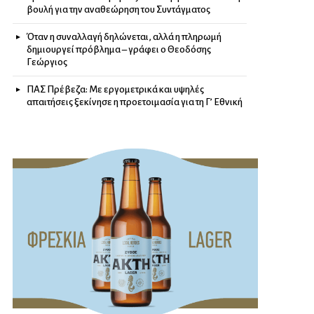
βουλή για την αναθεώρηση του Συντάγματος
Όταν η συναλλαγή δηλώνεται, αλλά η πληρωμή
δημιουργεί πρόβλημα – γράφει ο Θεοδόσης
Γεώργιος
ΠΑΣ Πρέβεζα: Με εργομετρικά και υψηλές
απαιτήσεις ξεκίνησε η προετοιμασία για τη Γ’ Εθνική