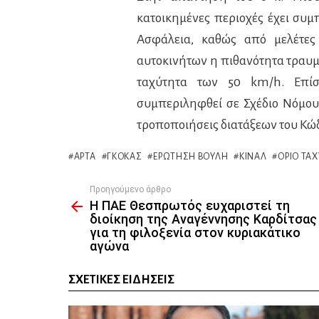
κατοικημένες περιοχές έχει συμ
Ασφάλεια, καθώς από μελέτες
αυτοκινήτων η πιθανότητα τραυμ
ταχύτητα των 50 km/h. Επίσ
συμπεριληφθεί σε Σχέδιο Νόμου,
τροποποιήσεις διατάξεων του Κώδ
ΆΡΤΑ
ΓΚΌΚΑΣ
ΕΡΏΤΗΣΗ ΒΟΥΛΉ
ΚΙΝΑΛ
ΌΡΙΟ ΤΑ
Προηγούμενο άρθρο
See
Η ΠΑΕ Θεσπρωτός ευχαριστεί τη
more
διοίκηση της Αναγέννησης Καρδίτσας
για τη φιλοξενία στον κυριακάτικο
αγώνα
ΣΧΕΤΙΚΈΣ ΕΙΔΉΣΕΙΣ