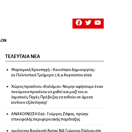
facebook
twitter
youtube
ΛΟΝ
ΤΕΛΕΥΤΑΊΑ ΝΈΑ
Μαρτυρική Κρυοπηγή – Κοινότητα Δημιουργίας-
2ο Πολιτιστικό Τριήμερο 7,8,9 Αυγούστου 2026
Χώρος πρασίνου «Καλάμια»: Να μην αφήσουμε έναν
πνεύμονα πρασίνου να χαθεί και μαζί του οι
Ιαματικές Πηγές Πρέβεζας να τεθούν σε άμεσο
κίνδυνο εξάντλησης!
ΑΝΑΚΟΙΝΩΣΗ Ε65- Γιώργος Ζάψας, πρώην
επικεφαλής περιφερειακής παράταξης
ομιλία του Βουλευτή Άρτας ΝΔ Γιώργου Στύλιου στη