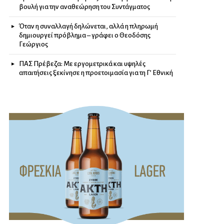
βουλή για την αναθεώρηση του Συντάγματος
Όταν η συναλλαγή δηλώνεται, αλλά η πληρωμή
δημιουργεί πρόβλημα – γράφει ο Θεοδόσης
Γεώργιος
ΠΑΣ Πρέβεζα: Με εργομετρικά και υψηλές
απαιτήσεις ξεκίνησε η προετοιμασία για τη Γ’ Εθνική