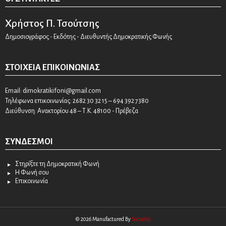
Χρήστος Π. Τσούτσης
Δημοσιογράφος - Εκδότης - Διευθυντής Δημοκρατικής Φωνής
ΣΤΟΙΧΕΊΑ ΕΠΙΚΟΙΝΩΝΊΑΣ
Email:
dimokratikifoni@gmail.com
Τηλέφωνα επικοινωνίας: 2682 30 32 15 – 694 392 7380
Διεύθυνση: Ανακτορίου 48 – Τ.Κ. 48100 - Πρέβεζα
ΣΎΝΔΕΣΜΟΙ
Στηρίξτε τη Δημοκρατική Φωνή
Η Φωνή σου
Επικοινωνία
© 2026 Manufactured By
Sociality