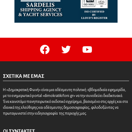
facebook
twitter
youtube
ΣΧΕΤΙΚΆ ΜΕ ΕΜΆΣ
Η «Δημοκρατική Φωνή» είναι μια αδέσμευτη πολιτική εβδομαδιαία εφημερίδα,
με το ενημερωτικό portal «dimokratikifoni.gr» να την συνοδεύει διαδικτυακά.
Ένα καινοτόμο πανηπειρωτικό εκδοτικό εγχείρημα, βασισμένο στις αρχές και στα
ιδανικά της ελεύθερης και αδέσμευτης δημοσιογραφίας, φιλοδοξώντας να
πρωταγωνιστεί στην ειδησιογραφία της περιοχής μας.
ΟΙ ΣΥΝΤΆΚΤΕΣ