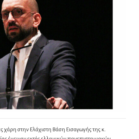
ές χάρη στην Ελάχιστη Βάση Εισαγωγής της κ.
ίας έμειναν εκτός ελληνικών πανεπιστημιακών