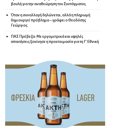
βουλή για την αναθεώρηση του Συντάγματος
Όταν η συναλλαγή δηλώνεται, αλλά η πληρωμή
δημιουργεί πρόβλημα – γράφει ο Θεοδόσης
Γεώργιος
ΠΑΣ Πρέβεζα: Με εργομετρικά και υψηλές
απαιτήσεις ξεκίνησε η προετοιμασία για τη Γ’ Εθνική