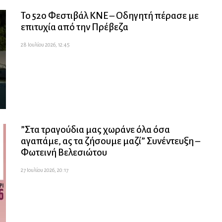
Το 52ο Φεστιβάλ ΚΝΕ – Οδηγητή πέρασε με
επιτυχία από την Πρέβεζα
28 Ιουλίου 2026, 12:45
”Στα τραγούδια μας χωράνε όλα όσα
αγαπάμε, ας τα ζήσουμε μαζί” Συνέντευξη –
Φωτεινή Βελεσιώτου
27 Ιουλίου 2026, 20:17