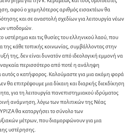
ενο βήμα για την κ. Κεραμέως και τους ομοϊδεάτες
γηση, αφού ο χαμηλότερος αριθμός εισακτέων θα
ότησης και σε αναστολή σχεδίων για λειτουργία νέων
έων υποδομών.
 υστέρημα και τις θυσίες του ελληνικού λαού, που
α της κάθε τοπικής κοινωνίας, συμβάλλοντας στην
ξή της, δεν είναι δυνατόν από ιδεολογική εμμονή να
ι αναγκαία περισσότερο από ποτέ η ανάληψη
 αυτός ο κατήφορος. Καλούμαστε για μια ακόμη φορά
εν θα επιτρέψουμε μια δίκαιη και διαρκής διεκδίκηση
τητα, για τη λειτουργία πανεπιστημιακού ιδρύματος
ρινή ανάμνηση, λόγω των πολιτικών της Νέας
ΥΡΙΖΑ θα καταργήσει το σύνολο των
υξιακών μέτρων, που διαμορφώνουν για μια
αης υστέρησης.