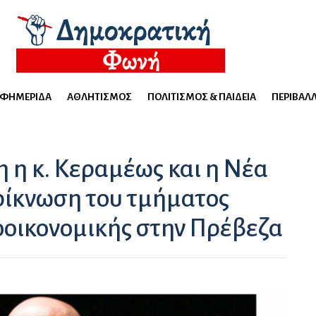
ΕΦΗΜΕΡΊΔΑ
ΑΘΛΗΤΙΣΜΌΣ
ΠΟΛΙΤΙΣΜΌΣ & ΠΑΙΔΕΊΑ
ΠΕΡΙΒΆΛ
 η κ. Κεραμέως και η Νέα
ρίκνωση του τμήματος
οοικονομικής στην Πρέβεζα