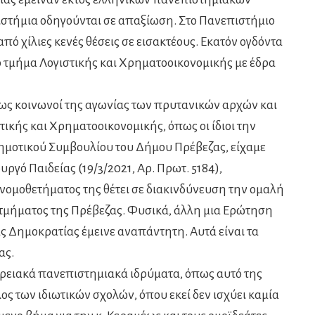
στήμια οδηγούνται σε απαξίωση. Στο Πανεπιστήμιο
ό χίλιες κενές θέσεις σε εισακτέους. Εκατόν ογδόντα
ο τμήμα Λογιστικής και Χρηματοοικονομικής με έδρα
ως κοινωνοί της αγωνίας των πρυτανικών αρχών και
ικής και Χρηματοοικονομικής, όπως οι ίδιοι την
ημοτικού Συμβουλίου του Δήμου Πρέβεζας, είχαμε
γό Παιδείας (19/3/2021, Αρ. Πρωτ. 5184),
νομοθετήματος της θέτει σε διακινδύνευση την ομαλή
τμήματος της Πρέβεζας. Φυσικά, άλλη μια Ερώτηση
 Δημοκρατίας έμεινε αναπάντητη. Αυτά είναι τα
ας.
ρειακά πανεπιστημιακά ιδρύματα, όπως αυτό της
ς των ιδιωτικών σχολών, όπου εκεί δεν ισχύει καμία