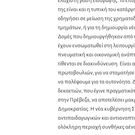
ελάχιστη βάση εισαγωγής. Το επόμ
της είναι και η τυπική του κατάρ
οδηγήσει σε μείωση της χρηματοδ
τμημάτων, ή για τη δημιουργία ν
Δομές που δημιουργήθηκαν από το
έχουν ενσωματωθεί στη λειτουργί
πνευματική και οικονομική ανάπτυ
τίθενται σε διακινδύνευση. Είνα
πρωτοβουλιών, για να σταματήσει
να παλέψουμε για τα αυτονόητα. Δ
δεκαετιών, που έγινε πραγματικό
στην Πρέβεζα, να αποτελέσει μακ
Δημοκρατίας. Η νέα κυβέρνηση Σ
αντιπαιδαγωγικών και αντιαναπτ
ολόκληρη περιοχή συνθήκες αέν