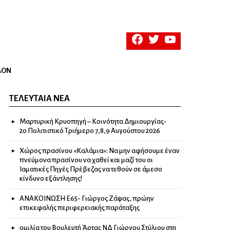
facebook
twitter
youtube
ΛΟΝ
ΤΕΛΕΥΤΑΊΑ ΝΈΑ
Μαρτυρική Κρυοπηγή – Κοινότητα Δημιουργίας-
2ο Πολιτιστικό Τριήμερο 7,8,9 Αυγούστου 2026
Χώρος πρασίνου «Καλάμια»: Να μην αφήσουμε έναν
πνεύμονα πρασίνου να χαθεί και μαζί του οι
Ιαματικές Πηγές Πρέβεζας να τεθούν σε άμεσο
κίνδυνο εξάντλησης!
ΑΝΑΚΟΙΝΩΣΗ Ε65- Γιώργος Ζάψας, πρώην
επικεφαλής περιφερειακής παράταξης
ομιλία του Βουλευτή Άρτας ΝΔ Γιώργου Στύλιου στη