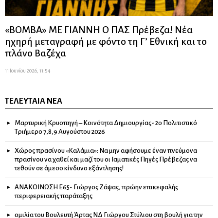
«ΒΟΜΒΑ» ΜΕ ΓΙΑΝΝΗ Ο ΠΑΣ Πρέβεζα! Νέα
ηχηρή μεταγραφή με φόντο τη Γ’ Εθνική και το
πλάνο Βαζέχα
11 Ιουνίου 2026, 11:54
ΤΕΛΕΥΤΑΊΑ ΝΈΑ
Μαρτυρική Κρυοπηγή – Κοινότητα Δημιουργίας- 2ο Πολιτιστικό
Τριήμερο 7,8,9 Αυγούστου 2026
Χώρος πρασίνου «Καλάμια»: Να μην αφήσουμε έναν πνεύμονα
πρασίνου να χαθεί και μαζί του οι Ιαματικές Πηγές Πρέβεζας να
τεθούν σε άμεσο κίνδυνο εξάντλησης!
ΑΝΑΚΟΙΝΩΣΗ Ε65- Γιώργος Ζάψας, πρώην επικεφαλής
περιφερειακής παράταξης
ομιλία του Βουλευτή Άρτας ΝΔ Γιώργου Στύλιου στη βουλή για την