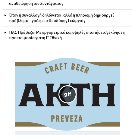
αναθεώρηση του Συντάγματος
Όταν η συναλλαγή δηλώνεται, αλλά η πληρωμή δημιουργεί
πρόβλημα – γράφει ο Θεοδόσης Γεώργιος
ΠΑΣ Πρέβεζα: Με εργομετρικά και υψηλές απαιτήσεις ξεκίνησε η
προετοιμασία για τη Γ’ Εθνική