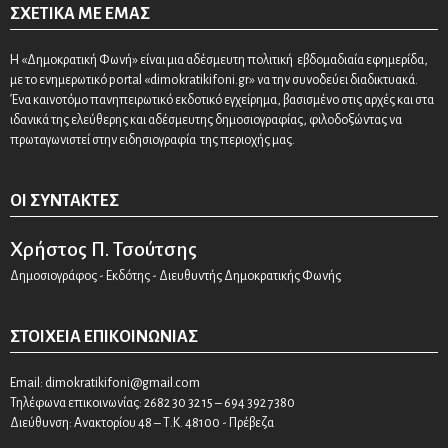
ΣΧΕΤΙΚΆ ΜΕ ΕΜΆΣ
Η «Δημοκρατική Φωνή» είναι μια αδέσμευτη πολιτική εβδομαδιαία εφημερίδα,
με το ενημερωτικό portal «dimokratikifoni.gr» να την συνοδεύει διαδικτυακά.
Ένα καινοτόμο πανηπειρωτικό εκδοτικό εγχείρημα, βασισμένο στις αρχές και στα
ιδανικά της ελεύθερης και αδέσμευτης δημοσιογραφίας, φιλοδοξώντας να
πρωταγωνιστεί στην ειδησιογραφία της περιοχής μας.
ΟΙ ΣΥΝΤΆΚΤΕΣ
Χρήστος Π. Τσούτσης
Δημοσιογράφος - Εκδότης - Διευθυντής Δημοκρατικής Φωνής
ΣΤΟΙΧΕΊΑ ΕΠΙΚΟΙΝΩΝΊΑΣ
Email:
dimokratikifoni@gmail.com
Τηλέφωνα επικοινωνίας: 2682 30 32 15 – 694 392 7380
Διεύθυνση: Ανακτορίου 48 – Τ.Κ. 48100 - Πρέβεζα