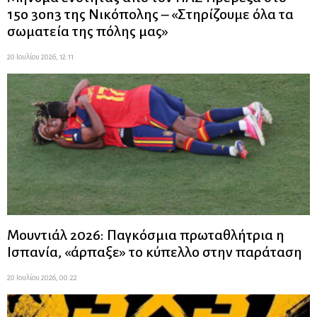
15ο 3on3 της Νικόπολης – «Στηρίζουμε όλα τα
σωματεία της πόλης μας»
20 Ιουλίου 2026, 12:11
Μουντιάλ 2026: Παγκόσμια πρωταθλήτρια η
Ισπανία, «άρπαξε» το κύπελλο στην παράταση
20 Ιουλίου 2026, 00:22